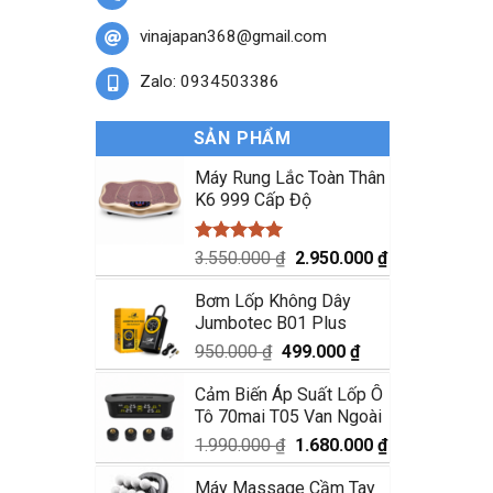
vinajapan368@gmail.com
Zalo: 0934503386
SẢN PHẨM
Máy Rung Lắc Toàn Thân
K6 999 Cấp Độ
Được xếp
Giá
Giá
3.550.000
₫
2.950.000
₫
hạng
5.00
gốc
hiện
5 sao
Bơm Lốp Không Dây
là:
tại
Jumbotec B01 Plus
3.550.000 ₫.
là:
2.950.000 ₫.
Giá
Giá
950.000
₫
499.000
₫
gốc
hiện
Cảm Biến Áp Suất Lốp Ô
là:
tại
Tô 70mai T05 Van Ngoài
950.000 ₫.
là:
499.000 ₫.
Giá
Giá
1.990.000
₫
1.680.000
₫
gốc
hiện
Máy Massage Cầm Tay
là:
tại