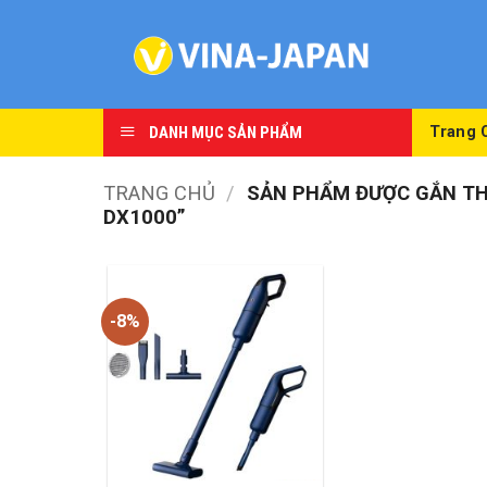
Skip
to
content
DANH MỤC SẢN PHẨM
Trang 
TRANG CHỦ
/
SẢN PHẨM ĐƯỢC GẮN THẺ
DX1000”
-8%