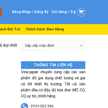
Đăng Nhập / Đăng Ký
Giỏ Hàng /
0
₫
ách Đổi Trả
Chính Sách Giao Hàng
uả duy nhất
THÔNG TIN LIÊN HỆ
Vina-japan chuyên cung cấp các sản
phẩm đồ gia dụng chất lượng và giá
cả tốt nhất thị trường. Tất cả sản
phẩm đều có đầy đủ hóa đơn VAT, CO,
CQ uy tín, chính hãng
0934.503.386