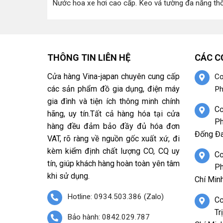
Nước hoa xe hơi cao cấp
.
Keo vá tường đa năng th
THÔNG TIN LIÊN HỆ
CÁC C
Cửa hàng Vina-japan chuyên cung cấp
Cơ
các sản phẩm đồ gia dụng, điện máy
Ph
gia đình và tiện ích thông minh chính
Cơ
hãng, uy tín.Tất cả hàng hóa tại cửa
Ph
hàng đều đảm bảo đầy đủ hóa đơn
Đống Đa
VAT, rõ ràng về nguồn gốc xuất xứ, đi
kèm kiểm định chất lượng CO, CQ uy
Cơ
tín, giúp khách hàng hoàn toàn yên tâm
Ph
khi sử dụng.
Chí Minh
Hotline: 0934.503.386 (Zalo)
Cơ
Tr
Bảo hành: 0842.029.787