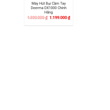
Máy Hút Bụi Cầm Tay
Deerma DX1000 Chính
Hãng
Giá
Giá
1.300.000
₫
1.199.000
₫
gốc
hiện
là:
tại
1.300.000 ₫.
là:
1.199.000 ₫.