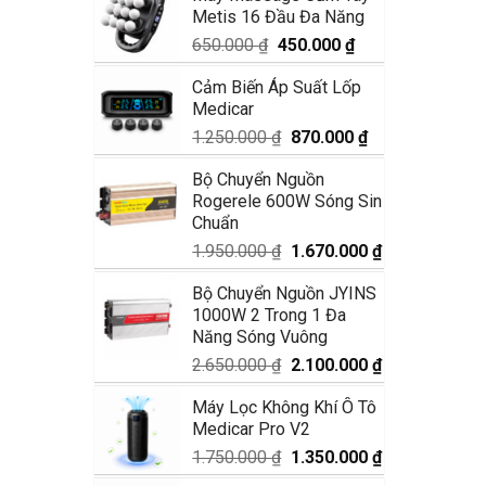
Metis 16 Đầu Đa Năng
1.990.000 ₫.
là:
1.680.000 ₫.
Giá
Giá
650.000
₫
450.000
₫
gốc
hiện
Cảm Biến Áp Suất Lốp
là:
tại
Medicar
650.000 ₫.
là:
450.000 ₫.
Giá
Giá
1.250.000
₫
870.000
₫
gốc
hiện
Bộ Chuyển Nguồn
là:
tại
Rogerele 600W Sóng Sin
1.250.000 ₫.
là:
Chuẩn
870.000 ₫.
Giá
Giá
1.950.000
₫
1.670.000
₫
gốc
hiện
Bộ Chuyển Nguồn JYINS
là:
tại
1000W 2 Trong 1 Đa
1.950.000 ₫.
là:
Năng Sóng Vuông
1.670.000 ₫.
Giá
Giá
2.650.000
₫
2.100.000
₫
gốc
hiện
Máy Lọc Không Khí Ô Tô
là:
tại
Medicar Pro V2
2.650.000 ₫.
là:
2.100.000 ₫.
Giá
Giá
1.750.000
₫
1.350.000
₫
gốc
hiện