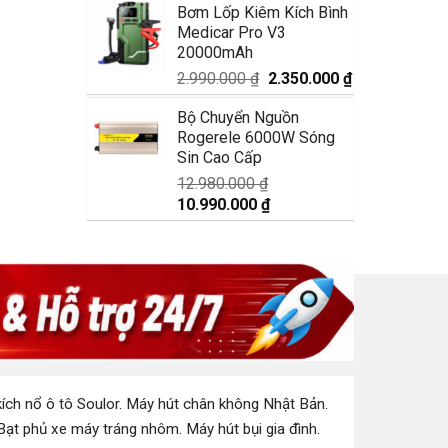
Bơm Lốp Kiêm Kích Bình
là:
tại
Medicar Pro V3
1.750.000 ₫.
là:
20000mAh
1.350.000 ₫.
Giá
Giá
2.990.000
₫
2.350.000
₫
gốc
hiện
Bộ Chuyển Nguồn
là:
tại
Rogerele 6000W Sóng
2.990.000 ₫.
là:
Sin Cao Cấp
2.350.000 ₫.
12.980.000
₫
Giá
Giá
10.990.000
₫
gốc
hiện
là:
tại
12.980.000 ₫.
là:
10.990.000 ₫.
ích nổ ô tô Soulor
.
Máy hút chân không Nhật Bản
.
Bạt phủ xe máy tráng nhôm
.
Máy hút bụi gia đình
.