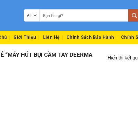
Tìm
kiếm:
Chủ
Giới Thiệu
Liên Hệ
Chính Sách Bảo Hành
Chính S
 “MÁY HÚT BỤI CẦM TAY DEERMA
Hiển thị kết q