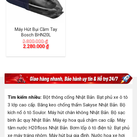
Máy Hút Bụi Cầm Tay
Bosch BHN20L
2.800.000
₫
Giá
Giá
2.280.000
₫
gốc
hiện
là:
tại
2.800.000 ₫.
là:
2.280.000 ₫.
Tìm kiếm nhiều:
Bột thông cống Nhật Bản
.
Bạt phủ xe ô tô
3 lớp cao cấp
.
Băng keo chống thấm Sakyse Nhật Bản
.
Bộ
kích nổ ô tô Soulor
.
Máy hút chân không Nhật Bản
.
Bộ sạc
bình ắc quy Nhật Bản
.
Máy ép hoa quả chậm cao cấp
.
Máy
tăm nước H20floss Nhật Bản
.
Bơm lốp ô tô điện tử
.
Bạt phủ
xe máy tráng nhôm
.
Máy hút bụi gia đình
.
Nước hoa xe hơi