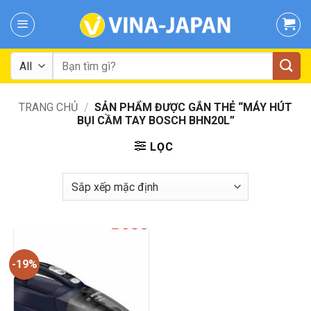
Skip
to
content
Tìm
kiếm:
TRANG CHỦ
/
SẢN PHẨM ĐƯỢC GẮN THẺ “MÁY HÚT
BỤI CẦM TAY BOSCH BHN20L”
LỌC
-19%