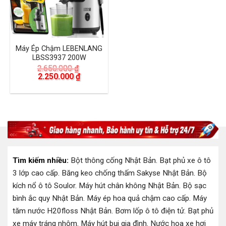
Máy Ép Chậm LEBENLANG
LBSS3937 200W
2.650.000
₫
Giá
Giá
2.250.000
₫
gốc
hiện
là:
tại
2.650.000 ₫.
là:
2.250.000 ₫.
Tìm kiếm nhiều:
Bột thông cống Nhật Bản
.
Bạt phủ xe ô tô
3 lớp cao cấp
.
Băng keo chống thấm Sakyse Nhật Bản
.
Bộ
kích nổ ô tô Soulor
.
Máy hút chân không Nhật Bản
.
Bộ sạc
bình ắc quy Nhật Bản
.
Máy ép hoa quả chậm cao cấp
.
Máy
tăm nước H20floss Nhật Bản
.
Bơm lốp ô tô điện tử
.
Bạt phủ
xe máy tráng nhôm
.
Máy hút bụi gia đình
.
Nước hoa xe hơi