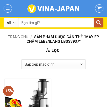
Skip
to
content
Tìm
kiếm:
TRANG CHỦ
/
SẢN PHẨM ĐƯỢC GẮN THẺ “MÁY ÉP
CHẬM LEBENLANG LBSS3937”
LỌC
-15%