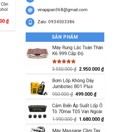
 Cồn
vinajapan368@gmail.com
ohol
Giá
000
₫
Zalo: 0934503386
hiện
tại
00 ₫.
là:
SẢN PHẨM
645.000 ₫.
Máy Rung Lắc Toàn Thân
K6 999 Cấp Độ
Được xếp
Giá
Giá
3.550.000
₫
2.950.000
₫
hạng
5.00
gốc
hiện
5 sao
Bơm Lốp Không Dây
là:
tại
Jumbotec B01 Plus
3.550.000 ₫.
là:
2.950.000 ₫.
Giá
Giá
950.000
₫
499.000
₫
gốc
hiện
Cảm Biến Áp Suất Lốp Ô
là:
tại
Tô 70mai T05 Van Ngoài
950.000 ₫.
là:
499.000 ₫.
Giá
Giá
1.990.000
₫
1.680.000
₫
gốc
hiện
Máy Massage Cầm Tay
là:
tại