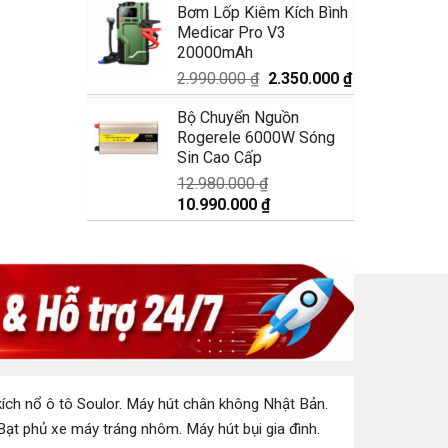
Bơm Lốp Kiêm Kích Bình
là:
tại
Medicar Pro V3
1.750.000 ₫.
là:
20000mAh
1.350.000 ₫.
Giá
Giá
2.990.000
₫
2.350.000
₫
gốc
hiện
Bộ Chuyển Nguồn
là:
tại
Rogerele 6000W Sóng
2.990.000 ₫.
là:
Sin Cao Cấp
2.350.000 ₫.
12.980.000
₫
Giá
Giá
10.990.000
₫
gốc
hiện
là:
tại
12.980.000 ₫.
là:
10.990.000 ₫.
ích nổ ô tô Soulor
.
Máy hút chân không Nhật Bản
.
Bạt phủ xe máy tráng nhôm
.
Máy hút bụi gia đình
.