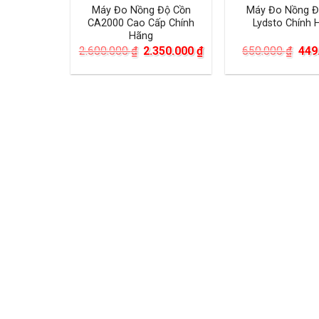
Máy Đo Nồng Độ Cồn
Máy Đo Nồng Đ
CA2000 Cao Cấp Chính
Lydsto Chính 
Hãng
Giá
Giá
Giá
2.600.000
₫
2.350.000
₫
650.000
₫
449
gốc
hiện
gốc
là:
tại
là:
2.600.000 ₫.
là:
650
2.350.000 ₫.