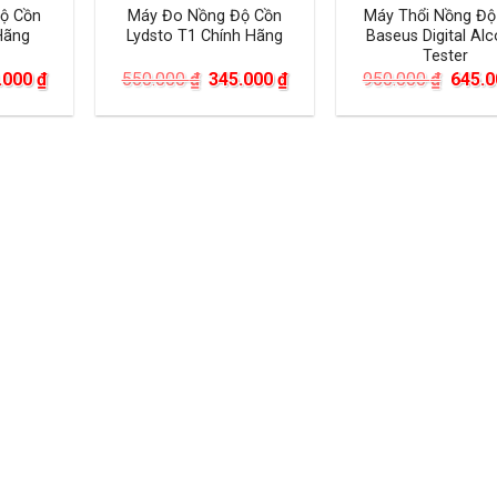
ộ Cồn
Máy Đo Nồng Độ Cồn
Máy Thổi Nồng Độ
Hãng
Lydsto T1 Chính Hãng
Baseus Digital Alc
Tester
Giá
Giá
Giá
Giá
.000
₫
550.000
₫
345.000
₫
950.000
₫
645.
hiện
gốc
hiện
gốc
tại
là:
tại
là:
.000 ₫.
là:
550.000 ₫.
là:
950.0
449.000 ₫.
345.000 ₫.