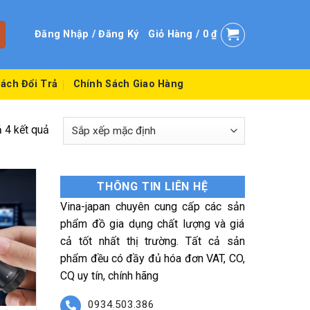
Đăng Nhập / Đăng Ký
Giỏ Hàng /
0
₫
ách Đổi Trả
Chính Sách Giao Hàng
ả 4 kết quả
THÔNG TIN LIÊN HỆ
Vina-japan chuyên cung cấp các sản
phẩm đồ gia dụng chất lượng và giá
cả tốt nhất thị trường. Tất cả sản
phẩm đều có đầy đủ hóa đơn VAT, CO,
CQ uy tín, chính hãng
0934.503.386