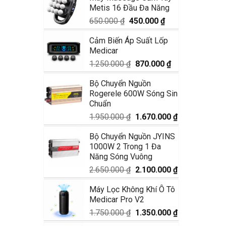
Metis 16 Đầu Đa Năng
1.990.000 ₫.
là:
1.680.000 ₫.
Giá
Giá
650.000
₫
450.000
₫
gốc
hiện
Cảm Biến Áp Suất Lốp
là:
tại
Medicar
650.000 ₫.
là:
450.000 ₫.
Giá
Giá
1.250.000
₫
870.000
₫
gốc
hiện
Bộ Chuyển Nguồn
là:
tại
Rogerele 600W Sóng Sin
1.250.000 ₫.
là:
Chuẩn
870.000 ₫.
Giá
Giá
1.950.000
₫
1.670.000
₫
gốc
hiện
Bộ Chuyển Nguồn JYINS
là:
tại
1000W 2 Trong 1 Đa
1.950.000 ₫.
là:
Năng Sóng Vuông
1.670.000 ₫.
Giá
Giá
2.650.000
₫
2.100.000
₫
gốc
hiện
Máy Lọc Không Khí Ô Tô
là:
tại
Medicar Pro V2
2.650.000 ₫.
là:
2.100.000 ₫.
Giá
Giá
1.750.000
₫
1.350.000
₫
gốc
hiện