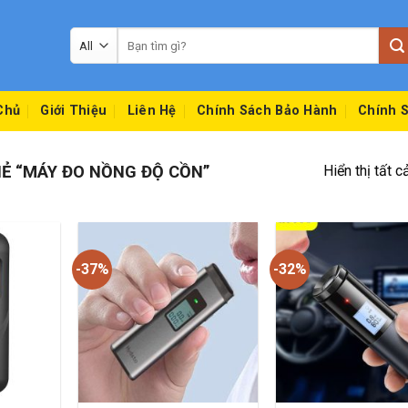
Tìm
kiếm:
Chủ
Giới Thiệu
Liên Hệ
Chính Sách Bảo Hành
Chính S
Ẻ “MÁY ĐO NỒNG ĐỘ CỒN”
Hiển thị tất c
-37%
-32%