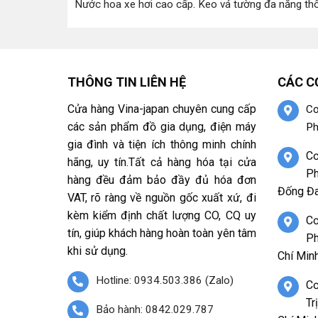
Nước hoa xe hơi cao cấp
.
Keo vá tường đa năng th
THÔNG TIN LIÊN HỆ
CÁC C
Cửa hàng Vina-japan chuyên cung cấp
Cơ
các sản phẩm đồ gia dụng, điện máy
Ph
gia đình và tiện ích thông minh chính
Cơ
hãng, uy tín.Tất cả hàng hóa tại cửa
Ph
hàng đều đảm bảo đầy đủ hóa đơn
Đống Đa
VAT, rõ ràng về nguồn gốc xuất xứ, đi
kèm kiểm định chất lượng CO, CQ uy
Cơ
tín, giúp khách hàng hoàn toàn yên tâm
Ph
khi sử dụng.
Chí Minh
Hotline: 0934.503.386 (Zalo)
Cơ
Tr
Bảo hành: 0842.029.787