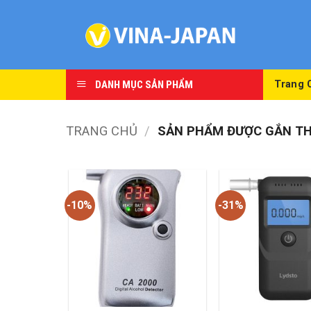
Skip
to
content
DANH MỤC SẢN PHẨM
Trang 
TRANG CHỦ
/
SẢN PHẨM ĐƯỢC GẮN TH
-10%
-31%