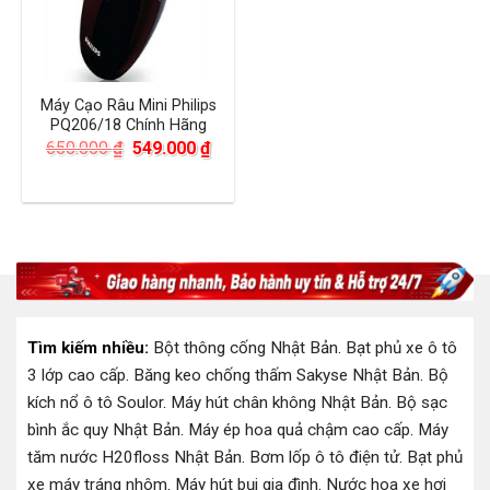
Máy Cạo Râu Mini Philips
PQ206/18 Chính Hãng
Giá
Giá
650.000
₫
549.000
₫
gốc
hiện
là:
tại
650.000 ₫.
là:
549.000 ₫.
Tìm kiếm nhiều:
Bột thông cống Nhật Bản
.
Bạt phủ xe ô tô
3 lớp cao cấp
.
Băng keo chống thấm Sakyse Nhật Bản
.
Bộ
kích nổ ô tô Soulor
.
Máy hút chân không Nhật Bản
.
Bộ sạc
bình ắc quy Nhật Bản
.
Máy ép hoa quả chậm cao cấp
.
Máy
tăm nước H20floss Nhật Bản
.
Bơm lốp ô tô điện tử
.
Bạt phủ
xe máy tráng nhôm
.
Máy hút bụi gia đình
.
Nước hoa xe hơi