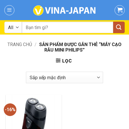
Skip
to
content
Tìm
kiếm:
TRANG CHỦ
/
SẢN PHẨM ĐƯỢC GẮN THẺ “MÁY CẠO
RÂU MINI PHILIPS”
LỌC
-16%