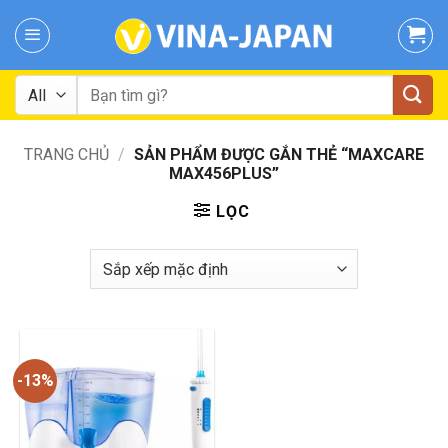
Skip
to
content
Tìm
kiếm:
TRANG CHỦ
/
SẢN PHẨM ĐƯỢC GẮN THẺ “MAXCARE
MAX456PLUS”
LỌC
-13%