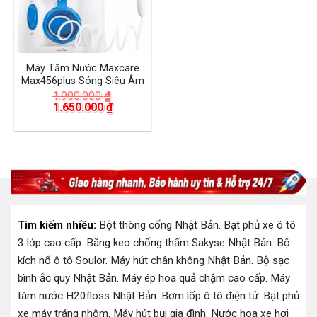
Máy Tăm Nước Maxcare
Max456plus Sóng Siêu Âm
1.900.000
₫
Giá
Giá
1.650.000
₫
gốc
hiện
là:
tại
1.900.000 ₫.
là:
1.650.000 ₫.
Tìm kiếm nhiều:
Bột thông cống Nhật Bản
.
Bạt phủ xe ô tô
3 lớp cao cấp
.
Băng keo chống thấm Sakyse Nhật Bản
.
Bộ
kích nổ ô tô Soulor
.
Máy hút chân không Nhật Bản
.
Bộ sạc
bình ắc quy Nhật Bản
.
Máy ép hoa quả chậm cao cấp
.
Máy
tăm nước H20floss Nhật Bản
.
Bơm lốp ô tô điện tử
.
Bạt phủ
xe máy tráng nhôm
.
Máy hút bụi gia đình
.
Nước hoa xe hơi