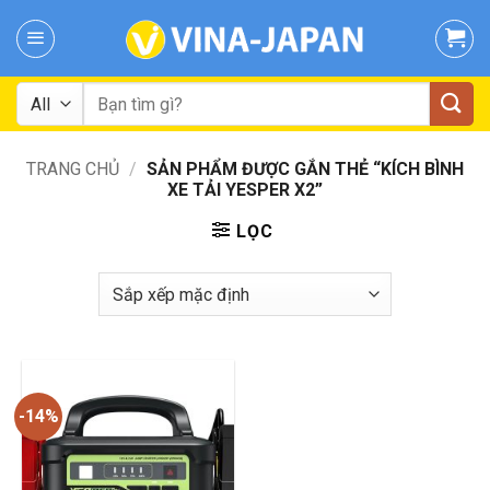
Skip
to
content
Tìm
kiếm:
TRANG CHỦ
/
SẢN PHẨM ĐƯỢC GẮN THẺ “KÍCH BÌNH
XE TẢI YESPER X2”
LỌC
-14%