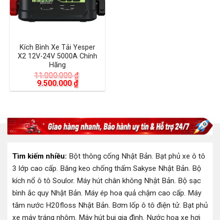
Kích Bình Xe Tải Yesper
X2 12V-24V 5000A Chính
Hãng
11.000.000
₫
Giá
Giá
9.500.000
₫
gốc
hiện
là:
tại
11.000.000 ₫.
là:
9.500.000 ₫.
Tìm kiếm nhiều:
Bột thông cống Nhật Bản
.
Bạt phủ xe ô tô
3 lớp cao cấp
.
Băng keo chống thấm Sakyse Nhật Bản
.
Bộ
kích nổ ô tô Soulor
.
Máy hút chân không Nhật Bản
.
Bộ sạc
bình ắc quy Nhật Bản
.
Máy ép hoa quả chậm cao cấp
.
Máy
tăm nước H20floss Nhật Bản
.
Bơm lốp ô tô điện tử
.
Bạt phủ
xe máy tráng nhôm
.
Máy hút bụi gia đình
.
Nước hoa xe hơi