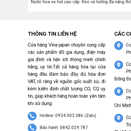
Nước hoa xe hơi cao cấp
.
Keo vá tường đa năng th
THÔNG TIN LIÊN HỆ
CÁC C
Cửa hàng Vina-japan chuyên cung cấp
Cơ
các sản phẩm đồ gia dụng, điện máy
Ph
gia đình và tiện ích thông minh chính
Cơ
hãng, uy tín.Tất cả hàng hóa tại cửa
Ph
hàng đều đảm bảo đầy đủ hóa đơn
Đống Đa
VAT, rõ ràng về nguồn gốc xuất xứ, đi
kèm kiểm định chất lượng CO, CQ uy
Cơ
tín, giúp khách hàng hoàn toàn yên tâm
Ph
khi sử dụng.
Chí Minh
Hotline: 0934.503.386 (Zalo)
Cơ
Tr
Bảo hành: 0842.029.787