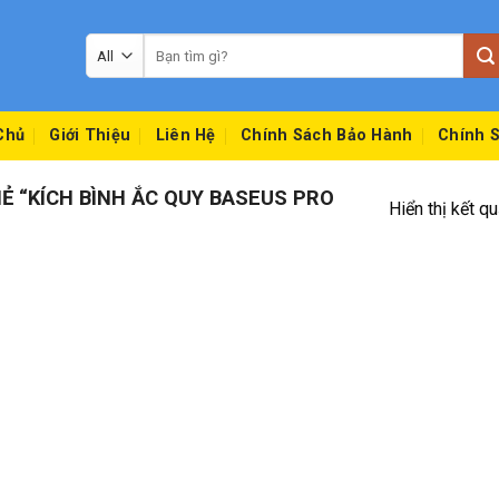
Tìm
kiếm:
Chủ
Giới Thiệu
Liên Hệ
Chính Sách Bảo Hành
Chính S
 “KÍCH BÌNH ẮC QUY BASEUS PRO
Hiển thị kết q