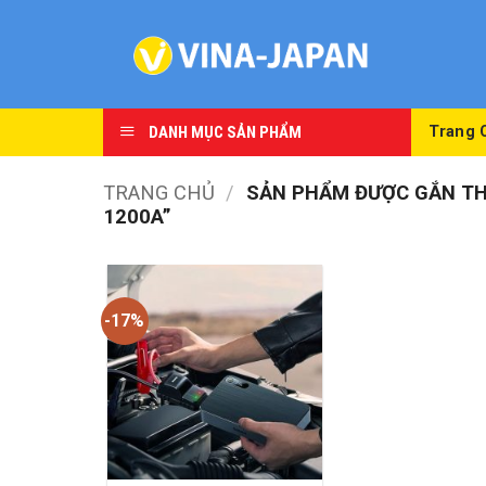
Skip
to
content
DANH MỤC SẢN PHẨM
Trang 
TRANG CHỦ
/
SẢN PHẨM ĐƯỢC GẮN THẺ
1200A”
-17%