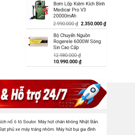
Bơm Lốp Kiêm Kích Bình
là:
tại
Medicar Pro V3
1.750.000 ₫.
là:
20000mAh
1.350.000 ₫.
Giá
Giá
2.990.000
₫
2.350.000
₫
gốc
hiện
Bộ Chuyển Nguồn
là:
tại
Rogerele 6000W Sóng
2.990.000 ₫.
là:
Sin Cao Cấp
2.350.000 ₫.
12.980.000
₫
Giá
Giá
10.990.000
₫
gốc
hiện
là:
tại
12.980.000 ₫.
là:
10.990.000 ₫.
ích nổ ô tô Soulor
.
Máy hút chân không Nhật Bản
.
Bạt phủ xe máy tráng nhôm
.
Máy hút bụi gia đình
.