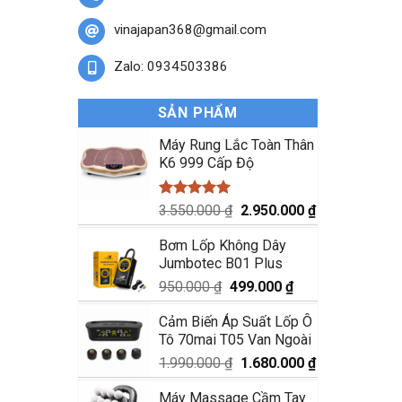
vinajapan368@gmail.com
Zalo: 0934503386
SẢN PHẨM
Máy Rung Lắc Toàn Thân
K6 999 Cấp Độ
Được xếp
Giá
Giá
3.550.000
₫
2.950.000
₫
hạng
5.00
gốc
hiện
5 sao
Bơm Lốp Không Dây
là:
tại
Jumbotec B01 Plus
3.550.000 ₫.
là:
2.950.000 ₫.
Giá
Giá
950.000
₫
499.000
₫
gốc
hiện
Cảm Biến Áp Suất Lốp Ô
là:
tại
Tô 70mai T05 Van Ngoài
950.000 ₫.
là:
499.000 ₫.
Giá
Giá
1.990.000
₫
1.680.000
₫
gốc
hiện
Máy Massage Cầm Tay
là:
tại