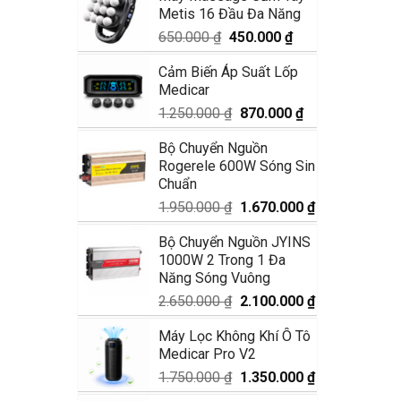
Metis 16 Đầu Đa Năng
1.990.000 ₫.
là:
1.680.000 ₫.
Giá
Giá
650.000
₫
450.000
₫
gốc
hiện
Cảm Biến Áp Suất Lốp
là:
tại
Medicar
650.000 ₫.
là:
450.000 ₫.
Giá
Giá
1.250.000
₫
870.000
₫
gốc
hiện
Bộ Chuyển Nguồn
là:
tại
Rogerele 600W Sóng Sin
1.250.000 ₫.
là:
Chuẩn
870.000 ₫.
Giá
Giá
1.950.000
₫
1.670.000
₫
gốc
hiện
Bộ Chuyển Nguồn JYINS
là:
tại
1000W 2 Trong 1 Đa
1.950.000 ₫.
là:
Năng Sóng Vuông
1.670.000 ₫.
Giá
Giá
2.650.000
₫
2.100.000
₫
gốc
hiện
Máy Lọc Không Khí Ô Tô
là:
tại
Medicar Pro V2
2.650.000 ₫.
là:
2.100.000 ₫.
Giá
Giá
1.750.000
₫
1.350.000
₫
gốc
hiện