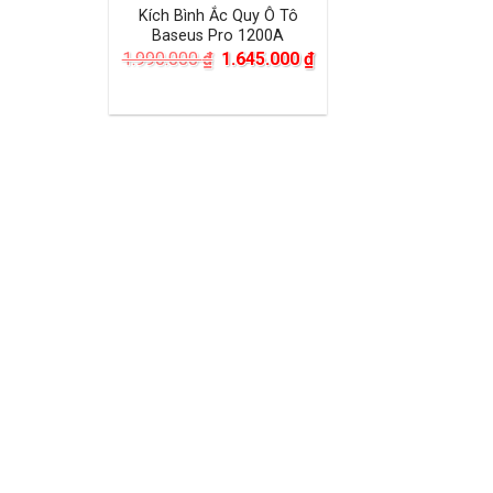
Kích Bình Ắc Quy Ô Tô
Baseus Pro 1200A
Giá
Giá
1.990.000
₫
1.645.000
₫
gốc
hiện
là:
tại
1.990.000 ₫.
là:
1.645.000 ₫.