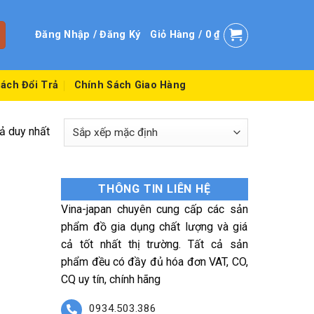
Đăng Nhập / Đăng Ký
Giỏ Hàng /
0
₫
ách Đổi Trả
Chính Sách Giao Hàng
uả duy nhất
THÔNG TIN LIÊN HỆ
Vina-japan chuyên cung cấp các sản
phẩm đồ gia dụng chất lượng và giá
cả tốt nhất thị trường. Tất cả sản
phẩm đều có đầy đủ hóa đơn VAT, CO,
CQ uy tín, chính hãng
0934.503.386