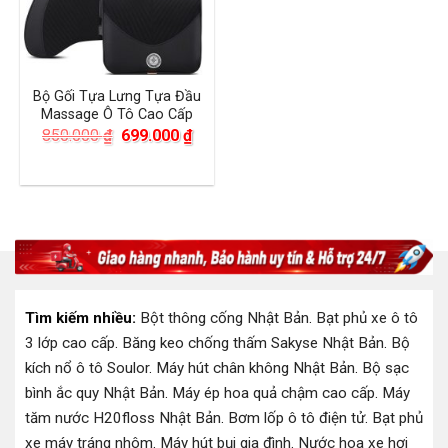
Bộ Gối Tựa Lưng Tựa Đầu
Massage Ô Tô Cao Cấp
Giá
Giá
850.000
₫
699.000
₫
gốc
hiện
là:
tại
850.000 ₫.
là:
699.000 ₫.
Tìm kiếm nhiều:
Bột thông cống Nhật Bản
.
Bạt phủ xe ô tô
3 lớp cao cấp
.
Băng keo chống thấm Sakyse Nhật Bản
.
Bộ
kích nổ ô tô Soulor
.
Máy hút chân không Nhật Bản
.
Bộ sạc
bình ắc quy Nhật Bản
.
Máy ép hoa quả chậm cao cấp
.
Máy
tăm nước H20floss Nhật Bản
.
Bơm lốp ô tô điện tử
.
Bạt phủ
xe máy tráng nhôm
.
Máy hút bụi gia đình
.
Nước hoa xe hơi