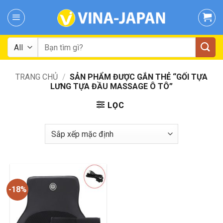
Skip
to
content
Tìm
kiếm:
TRANG CHỦ
/
SẢN PHẨM ĐƯỢC GẮN THẺ “GỐI TỰA
LƯNG TỰA ĐẦU MASSAGE Ô TÔ”
LỌC
-18%