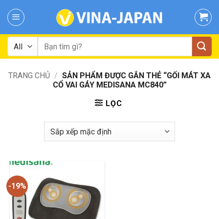
Skip
to
content
Tìm
kiếm:
TRANG CHỦ
/
SẢN PHẨM ĐƯỢC GẮN THẺ “GỐI MÁT XA
CỔ VAI GÁY MEDISANA MC840”
LỌC
-19%