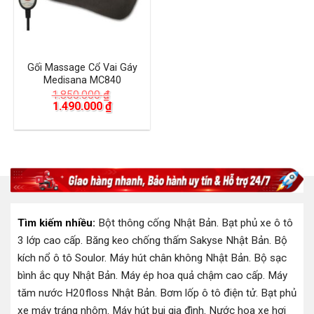
Gối Massage Cổ Vai Gáy
Medisana MC840
1.850.000
₫
Giá
Giá
1.490.000
₫
gốc
hiện
là:
tại
1.850.000 ₫.
là:
1.490.000 ₫.
Tìm kiếm nhiều:
Bột thông cống Nhật Bản
.
Bạt phủ xe ô tô
3 lớp cao cấp
.
Băng keo chống thấm Sakyse Nhật Bản
.
Bộ
kích nổ ô tô Soulor
.
Máy hút chân không Nhật Bản
.
Bộ sạc
bình ắc quy Nhật Bản
.
Máy ép hoa quả chậm cao cấp
.
Máy
tăm nước H20floss Nhật Bản
.
Bơm lốp ô tô điện tử
.
Bạt phủ
xe máy tráng nhôm
.
Máy hút bụi gia đình
.
Nước hoa xe hơi