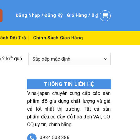
Đăng Nhập / Đăng Ký
Giỏ Hàng /
0
₫
ách Đổi Trả
Chính Sách Giao Hàng
ả 2 kết quả
THÔNG TIN LIÊN HỆ
Vina-japan chuyên cung cấp các sản
phẩm đồ gia dụng chất lượng và giá
cả tốt nhất thị trường. Tất cả sản
phẩm đều có đầy đủ hóa đơn VAT, CO,
CQ uy tín, chính hãng
0934.503.386