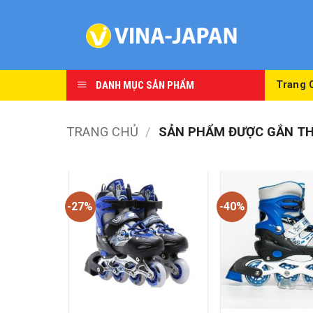
Skip
to
content
DANH MỤC SẢN PHẨM
Trang 
TRANG CHỦ
/
SẢN PHẨM ĐƯỢC GẮN THẺ
-27%
-40%