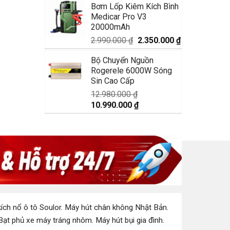
Bơm Lốp Kiêm Kích Bình
là:
tại
Medicar Pro V3
1.750.000 ₫.
là:
20000mAh
1.350.000 ₫.
Giá
Giá
2.990.000
₫
2.350.000
₫
gốc
hiện
Bộ Chuyển Nguồn
là:
tại
Rogerele 6000W Sóng
2.990.000 ₫.
là:
Sin Cao Cấp
2.350.000 ₫.
12.980.000
₫
Giá
Giá
10.990.000
₫
gốc
hiện
là:
tại
12.980.000 ₫.
là:
10.990.000 ₫.
ích nổ ô tô Soulor
.
Máy hút chân không Nhật Bản
.
Bạt phủ xe máy tráng nhôm
.
Máy hút bụi gia đình
.