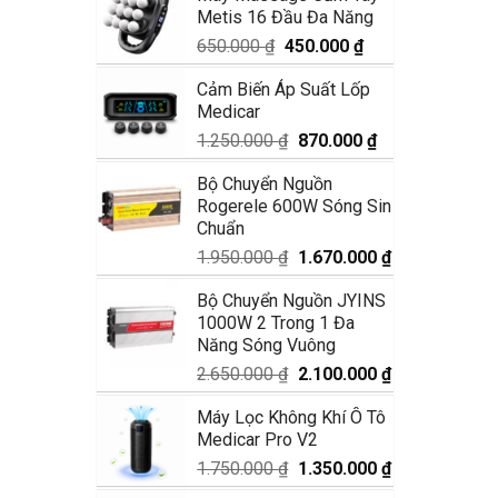
Metis 16 Đầu Đa Năng
1.990.000 ₫.
là:
1.680.000 ₫.
Giá
Giá
650.000
₫
450.000
₫
gốc
hiện
Cảm Biến Áp Suất Lốp
là:
tại
Medicar
650.000 ₫.
là:
450.000 ₫.
Giá
Giá
1.250.000
₫
870.000
₫
gốc
hiện
Bộ Chuyển Nguồn
là:
tại
Rogerele 600W Sóng Sin
1.250.000 ₫.
là:
Chuẩn
870.000 ₫.
Giá
Giá
1.950.000
₫
1.670.000
₫
gốc
hiện
Bộ Chuyển Nguồn JYINS
là:
tại
1000W 2 Trong 1 Đa
1.950.000 ₫.
là:
Năng Sóng Vuông
1.670.000 ₫.
Giá
Giá
2.650.000
₫
2.100.000
₫
gốc
hiện
Máy Lọc Không Khí Ô Tô
là:
tại
Medicar Pro V2
2.650.000 ₫.
là:
2.100.000 ₫.
Giá
Giá
1.750.000
₫
1.350.000
₫
gốc
hiện