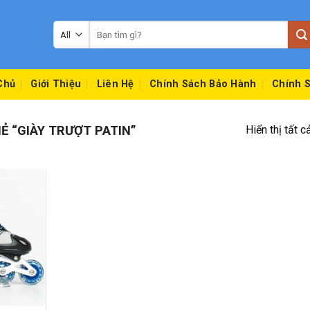
Tìm
kiếm:
Chủ
Giới Thiệu
Liên Hệ
Chính Sách Bảo Hành
Chính S
 “GIÀY TRƯỢT PATIN”
Hiển thị tất c