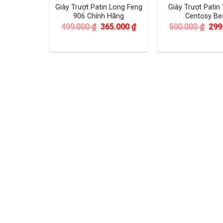
Giày Trượt Patin Long Feng
Giày Trượt Patin
906 Chính Hãng
Centosy Be
Giá
Giá
Giá
499.000
₫
365.000
₫
500.000
₫
299
gốc
hiện
gốc
là:
tại
là:
499.000 ₫.
là:
500
365.000 ₫.