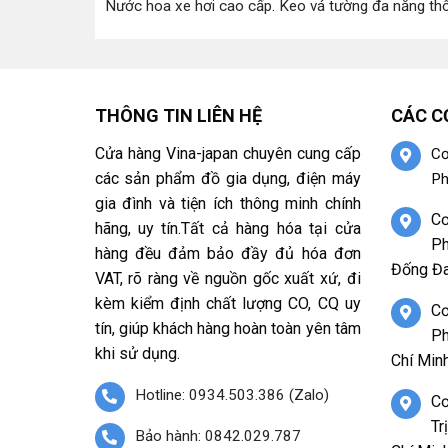
Nước hoa xe hơi cao cấp
.
Keo vá tường đa năng th
THÔNG TIN LIÊN HỆ
CÁC C
Cửa hàng Vina-japan chuyên cung cấp
Cơ
các sản phẩm đồ gia dụng, điện máy
Ph
gia đình và tiện ích thông minh chính
Cơ
hãng, uy tín.Tất cả hàng hóa tại cửa
Ph
hàng đều đảm bảo đầy đủ hóa đơn
Đống Đa
VAT, rõ ràng về nguồn gốc xuất xứ, đi
kèm kiểm định chất lượng CO, CQ uy
Cơ
tín, giúp khách hàng hoàn toàn yên tâm
Ph
khi sử dụng.
Chí Minh
Hotline: 0934.503.386 (Zalo)
Cơ
Tr
Bảo hành: 0842.029.787