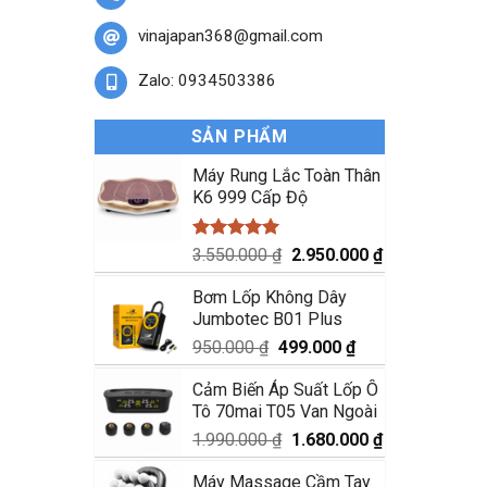
vinajapan368@gmail.com
Zalo: 0934503386
SẢN PHẨM
Máy Rung Lắc Toàn Thân
K6 999 Cấp Độ
Được xếp
Giá
Giá
3.550.000
₫
2.950.000
₫
hạng
5.00
gốc
hiện
5 sao
Bơm Lốp Không Dây
là:
tại
Jumbotec B01 Plus
3.550.000 ₫.
là:
2.950.000 ₫.
Giá
Giá
950.000
₫
499.000
₫
gốc
hiện
Cảm Biến Áp Suất Lốp Ô
là:
tại
Tô 70mai T05 Van Ngoài
950.000 ₫.
là:
499.000 ₫.
Giá
Giá
1.990.000
₫
1.680.000
₫
gốc
hiện
Máy Massage Cầm Tay
là:
tại