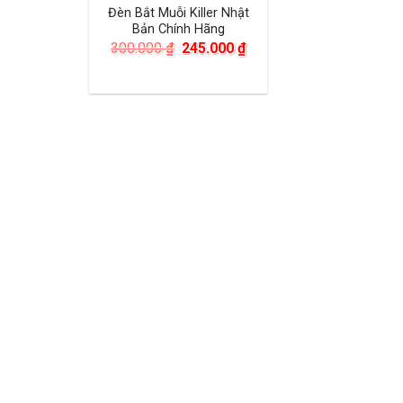
Đèn Bắt Muỗi Killer Nhật
Bản Chính Hãng
Giá
Giá
300.000
₫
245.000
₫
gốc
hiện
là:
tại
300.000 ₫.
là:
245.000 ₫.