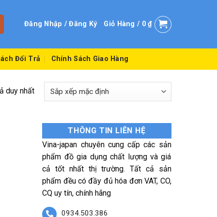
Đăng Nhập / Đăng Ký
Giỏ Hàng /
0
₫
ách Đổi Trả
Chính Sách Giao Hàng
uả duy nhất
THÔNG TIN LIÊN HỆ
Vina-japan chuyên cung cấp các sản
phẩm đồ gia dụng chất lượng và giá
cả tốt nhất thị trường. Tất cả sản
phẩm đều có đầy đủ hóa đơn VAT, CO,
CQ uy tín, chính hãng
0934.503.386