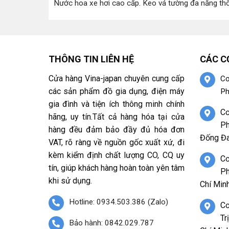
Nước hoa xe hơi cao cấp
.
Keo vá tường đa năng th
THÔNG TIN LIÊN HỆ
CÁC C
Cửa hàng Vina-japan chuyên cung cấp
Cơ
các sản phẩm đồ gia dụng, điện máy
Ph
gia đình và tiện ích thông minh chính
Cơ
hãng, uy tín.Tất cả hàng hóa tại cửa
Ph
hàng đều đảm bảo đầy đủ hóa đơn
Đống Đa
VAT, rõ ràng về nguồn gốc xuất xứ, đi
kèm kiểm định chất lượng CO, CQ uy
Cơ
tín, giúp khách hàng hoàn toàn yên tâm
Ph
khi sử dụng.
Chí Minh
Hotline: 0934.503.386 (Zalo)
Cơ
Tr
Bảo hành: 0842.029.787