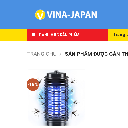
Skip
to
content
DANH MỤC SẢN PHẨM
Trang 
TRANG CHỦ
/
SẢN PHẨM ĐƯỢC GẮN THẺ
-18%