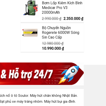
Bơm Lốp Kiêm Kích Bình
là:
tại
Medicar Pro V3
1.750.000 ₫.
là:
20000mAh
1.350.000 ₫.
Giá
Giá
2.990.000
₫
2.350.000
₫
gốc
hiện
Bộ Chuyển Nguồn
là:
tại
Rogerele 6000W Sóng
2.990.000 ₫.
là:
Sin Cao Cấp
2.350.000 ₫.
12.980.000
₫
Giá
Giá
10.990.000
₫
gốc
hiện
là:
tại
12.980.000 ₫.
là:
10.990.000 ₫.
ích nổ ô tô Soulor
.
Máy hút chân không Nhật Bản
.
Bạt phủ xe máy tráng nhôm
.
Máy hút bụi gia đình
.