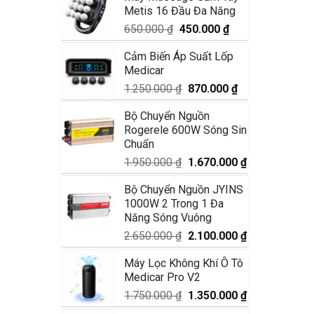
Metis 16 Đầu Đa Năng
1.990.000 ₫.
là:
1.680.000 ₫.
Giá
Giá
650.000
₫
450.000
₫
gốc
hiện
Cảm Biến Áp Suất Lốp
là:
tại
Medicar
650.000 ₫.
là:
450.000 ₫.
Giá
Giá
1.250.000
₫
870.000
₫
gốc
hiện
Bộ Chuyển Nguồn
là:
tại
Rogerele 600W Sóng Sin
1.250.000 ₫.
là:
Chuẩn
870.000 ₫.
Giá
Giá
1.950.000
₫
1.670.000
₫
gốc
hiện
Bộ Chuyển Nguồn JYINS
là:
tại
1000W 2 Trong 1 Đa
1.950.000 ₫.
là:
Năng Sóng Vuông
1.670.000 ₫.
Giá
Giá
2.650.000
₫
2.100.000
₫
gốc
hiện
Máy Lọc Không Khí Ô Tô
là:
tại
Medicar Pro V2
2.650.000 ₫.
là:
2.100.000 ₫.
Giá
Giá
1.750.000
₫
1.350.000
₫
gốc
hiện