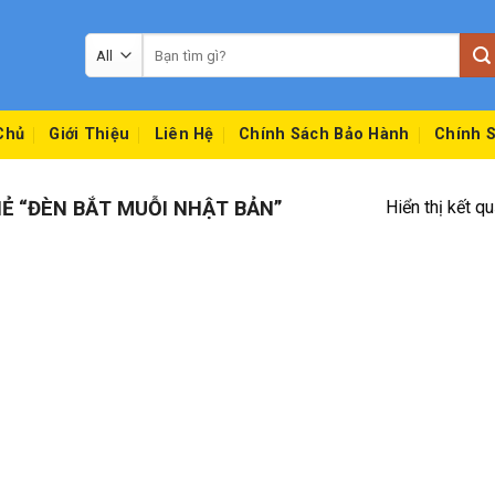
Tìm
kiếm:
Chủ
Giới Thiệu
Liên Hệ
Chính Sách Bảo Hành
Chính S
 “ĐÈN BẮT MUỖI NHẬT BẢN”
Hiển thị kết q