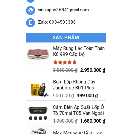
vinajapan368@gmail.com
Zalo: 0934503386
SẢN PHẨM
Máy Rung Lắc Toàn Thân
K6 999 Cấp Độ
Được xếp
Giá
Giá
3.550.000
₫
2.950.000
₫
hạng
5.00
gốc
hiện
5 sao
Bơm Lốp Không Dây
là:
tại
Jumbotec B01 Plus
3.550.000 ₫.
là:
2.950.000 ₫.
Giá
Giá
950.000
₫
499.000
₫
gốc
hiện
Cảm Biến Áp Suất Lốp Ô
là:
tại
Tô 70mai T05 Van Ngoài
950.000 ₫.
là:
499.000 ₫.
Giá
Giá
1.990.000
₫
1.680.000
₫
gốc
hiện
Máy Massage Cầm Tay
là:
tại