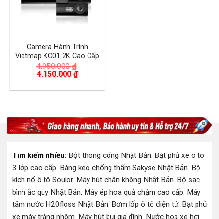
Camera Hành Trình
Vietmap KC01 2K Cao Cấp
4.950.000
₫
Giá
Giá
4.150.000
₫
gốc
hiện
là:
tại
4.950.000 ₫.
là:
4.150.000 ₫.
Tìm kiếm nhiều:
Bột thông cống Nhật Bản
.
Bạt phủ xe ô tô
3 lớp cao cấp
.
Băng keo chống thấm Sakyse Nhật Bản
.
Bộ
kích nổ ô tô Soulor
.
Máy hút chân không Nhật Bản
.
Bộ sạc
bình ắc quy Nhật Bản
.
Máy ép hoa quả chậm cao cấp
.
Máy
tăm nước H20floss Nhật Bản
.
Bơm lốp ô tô điện tử
.
Bạt phủ
xe máy tráng nhôm
.
Máy hút bụi gia đình
.
Nước hoa xe hơi