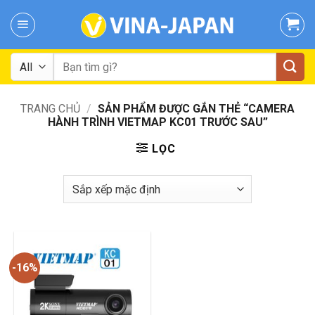
Skip
to
content
Tìm
kiếm:
TRANG CHỦ
/
SẢN PHẨM ĐƯỢC GẮN THẺ “CAMERA
HÀNH TRÌNH VIETMAP KC01 TRƯỚC SAU”
LỌC
-16%