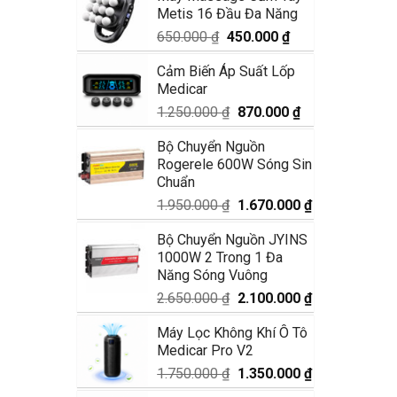
Metis 16 Đầu Đa Năng
1.990.000 ₫.
là:
1.680.000 ₫.
Giá
Giá
650.000
₫
450.000
₫
gốc
hiện
Cảm Biến Áp Suất Lốp
là:
tại
Medicar
650.000 ₫.
là:
450.000 ₫.
Giá
Giá
1.250.000
₫
870.000
₫
gốc
hiện
Bộ Chuyển Nguồn
là:
tại
Rogerele 600W Sóng Sin
1.250.000 ₫.
là:
Chuẩn
870.000 ₫.
Giá
Giá
1.950.000
₫
1.670.000
₫
gốc
hiện
Bộ Chuyển Nguồn JYINS
là:
tại
1000W 2 Trong 1 Đa
1.950.000 ₫.
là:
Năng Sóng Vuông
1.670.000 ₫.
Giá
Giá
2.650.000
₫
2.100.000
₫
gốc
hiện
Máy Lọc Không Khí Ô Tô
là:
tại
Medicar Pro V2
2.650.000 ₫.
là:
2.100.000 ₫.
Giá
Giá
1.750.000
₫
1.350.000
₫
gốc
hiện