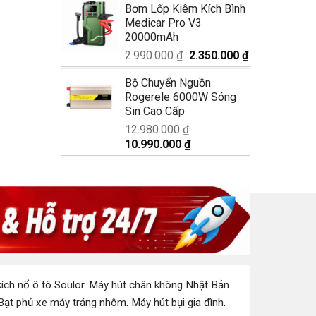
Bơm Lốp Kiêm Kích Bình
là:
tại
Medicar Pro V3
1.750.000 ₫.
là:
20000mAh
1.350.000 ₫.
Giá
Giá
2.990.000
₫
2.350.000
₫
gốc
hiện
Bộ Chuyển Nguồn
là:
tại
Rogerele 6000W Sóng
2.990.000 ₫.
là:
Sin Cao Cấp
2.350.000 ₫.
12.980.000
₫
Giá
Giá
10.990.000
₫
gốc
hiện
là:
tại
12.980.000 ₫.
là:
10.990.000 ₫.
ích nổ ô tô Soulor
.
Máy hút chân không Nhật Bản
.
Bạt phủ xe máy tráng nhôm
.
Máy hút bụi gia đình
.