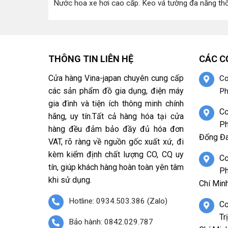
Nước hoa xe hơi cao cấp
.
Keo vá tường đa năng th
THÔNG TIN LIÊN HỆ
CÁC C
Cửa hàng Vina-japan chuyên cung cấp
Cơ
các sản phẩm đồ gia dụng, điện máy
Ph
gia đình và tiện ích thông minh chính
Cơ
hãng, uy tín.Tất cả hàng hóa tại cửa
Ph
hàng đều đảm bảo đầy đủ hóa đơn
Đống Đa
VAT, rõ ràng về nguồn gốc xuất xứ, đi
kèm kiểm định chất lượng CO, CQ uy
Cơ
tín, giúp khách hàng hoàn toàn yên tâm
Ph
khi sử dụng.
Chí Minh
Hotline: 0934.503.386 (Zalo)
Cơ
Tr
Bảo hành: 0842.029.787