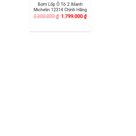
Bơm Lốp Ô Tô 2 Xilanh
Michelin 12314 Chính Hãng
Giá
Giá
2.300.000
₫
1.799.000
₫
gốc
hiện
là:
tại
2.300.000 ₫.
là:
1.799.000 ₫.