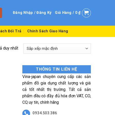
Đăng Nhập / Đăng Ký
Giỏ Hàng /
0
₫
ách Đổi Trả
Chính Sách Giao Hàng
uả duy nhất
THÔNG TIN LIÊN HỆ
Vina-japan chuyên cung cấp các sản
phẩm đồ gia dụng chất lượng và giá
cả tốt nhất thị trường. Tất cả sản
phẩm đều có đầy đủ hóa đơn VAT, CO,
CQ uy tín, chính hãng
0934.503.386