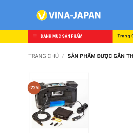
Skip
to
content
DANH MỤC SẢN PHẨM
Trang 
TRANG CHỦ
/
SẢN PHẨM ĐƯỢC GẮN THẺ
-22%