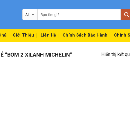
Tìm
kiếm:
Chủ
Giới Thiệu
Liên Hệ
Chính Sách Bảo Hành
Chính S
 “BƠM 2 XILANH MICHELIN”
Hiển thị kết q