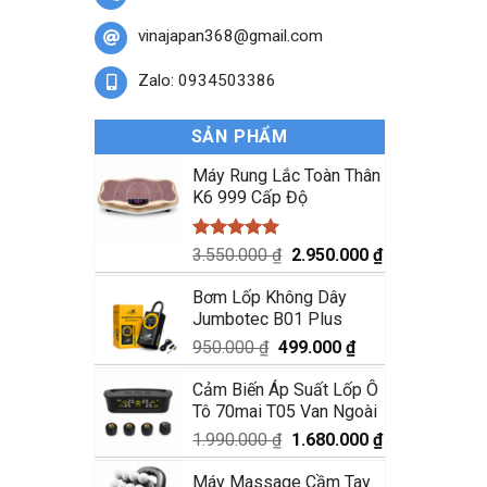
vinajapan368@gmail.com
Zalo: 0934503386
SẢN PHẨM
Máy Rung Lắc Toàn Thân
K6 999 Cấp Độ
Được xếp
Giá
Giá
3.550.000
₫
2.950.000
₫
hạng
5.00
gốc
hiện
5 sao
Bơm Lốp Không Dây
là:
tại
Jumbotec B01 Plus
3.550.000 ₫.
là:
2.950.000 ₫.
Giá
Giá
950.000
₫
499.000
₫
gốc
hiện
Cảm Biến Áp Suất Lốp Ô
là:
tại
Tô 70mai T05 Van Ngoài
950.000 ₫.
là:
499.000 ₫.
Giá
Giá
1.990.000
₫
1.680.000
₫
gốc
hiện
Máy Massage Cầm Tay
là:
tại