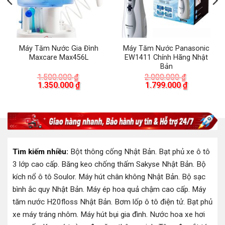
Máy Tăm Nước Gia Đình
Máy Tăm Nước Panasonic
Maxcare Max456L
EW1411 Chính Hãng Nhật
Bản
á
1.500.000
₫
2.000.000
₫
ện
Giá
Giá
Giá
Giá
1.350.000
₫
1.799.000
₫
i
gốc
hiện
gốc
hiện
là:
tại
là:
tại
9.000 ₫.
1.500.000 ₫.
là:
2.000.000 ₫.
là:
1.350.000 ₫.
1.799.000 
Tìm kiếm nhiều:
Bột thông cống Nhật Bản
.
Bạt phủ xe ô tô
3 lớp cao cấp
.
Băng keo chống thấm Sakyse Nhật Bản
.
Bộ
kích nổ ô tô Soulor
.
Máy hút chân không Nhật Bản
.
Bộ sạc
bình ắc quy Nhật Bản
.
Máy ép hoa quả chậm cao cấp
.
Máy
tăm nước H20floss Nhật Bản
.
Bơm lốp ô tô điện tử
.
Bạt phủ
xe máy tráng nhôm
.
Máy hút bụi gia đình
.
Nước hoa xe hơi