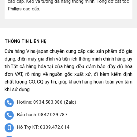
cao cấp
.
Keo vá tường đa năng thông minh
.
Tông đơ cắt tóc
Phillips cao cấp
.
THÔNG TIN LIÊN HỆ
Cửa hàng Vina-japan chuyên cung cấp các sản phẩm đồ gia
dụng, điện máy gia đình và tiện ích thông minh chính hãng, uy
tín.Tất cả hàng hóa tại cửa hàng đều đảm bảo đầy đủ hóa
đơn VAT, rõ ràng về nguồn gốc xuất xứ, đi kèm kiểm định
chất lượng CO, CQ uy tín, giúp khách hàng hoàn toàn yên tâm
khi sử dụng.
Hotline: 0934.503.386 (Zalo)
Bảo hành: 0842.029.787
Hỗ Trợ KT: 0339.472.614