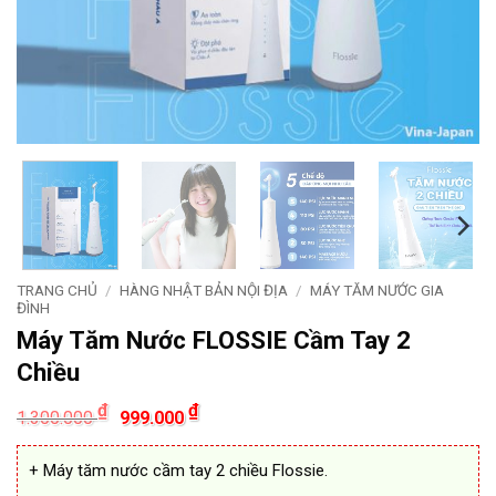
TRANG CHỦ
/
HÀNG NHẬT BẢN NỘI ĐỊA
/
MÁY TĂM NƯỚC GIA
ĐÌNH
Máy Tăm Nước FLOSSIE Cầm Tay 2
Chiều
Giá
Giá
₫
₫
1.300.000
999.000
gốc
hiện
là:
tại
1.300.000 ₫.
là:
+ Máy tăm nước cầm tay 2 chiều Flossie.
999.000 ₫.