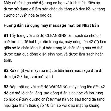
Máy có tích hợp chế độ rung cơ học và kích thích điện áp
được sử dụng để làm săn chắc da, tăng độ đàn hồi và tăng
cường chuyển hóa tế bào da.
Hướng dẫn sử dụng máy massage mặt Ion Nhật Bản
B1.
Tẩy trang với chế độ CLEANSING làm sạch da nhờ cơ
chế tạo ion để hút bụi bẩn trong da, máy nóng lên 42 độ làm
giãn nở lỗ chân lông, bụi bẩn trong lỗ chân lông sâu có thể
được xuất qua dòng điện sinh học, và được làm sạch hoàn
toàn.
B2.
Rửa mặt với máy rửa mặt,ta tiến hành massage đưa đi
đưa lại 2-3 lượt với mỗi vị trí.
B3.
Đắp mặt nạ với chế độ WARMING, máy nóng lên đến 42
độ để mở lỗ chân lông, tạo dòng điện sinh học và ion, rung
cơ học để đẩy dưỡng chất từ mặt nạ vào sâu trong da tăng
hiệu quả thẩm thấu gấp 10 lần so với đắp mặt nạ không.