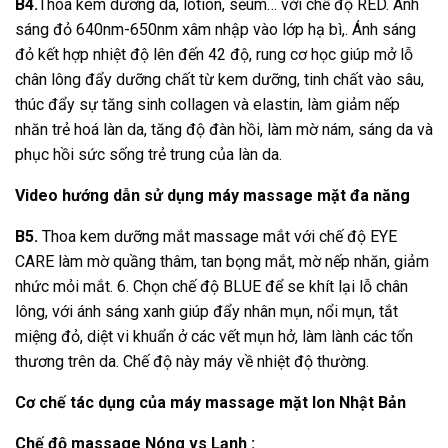
B4.
Thoa kem dưỡng da, lotion, sẻum… với chế độ RED. Ánh
sáng đỏ 640nm-650nm xâm nhập vào lớp hạ bì,. Ánh sáng
đỏ kết hợp nhiệt độ lên đến 42 độ, rung cơ học giúp mở lỗ
chân lông đẩy dưỡng chất từ kem dưỡng, tinh chất vào sâu,
thúc đẩy sự tăng sinh collagen và elastin, làm giảm nếp
nhăn trẻ hoá làn da, tăng độ đàn hồi, làm mờ nám, sáng da và
phục hồi sức sống trẻ trung của làn da.
Video hướng dẫn sử dụng máy massage mặt đa năng
B5.
Thoa kem dưỡng mắt massage mắt với chế độ EYE
CARE làm mờ quầng thâm, tan bọng mắt, mờ nếp nhăn, giảm
nhức mỏi mắt. 6. Chọn chế độ BLUE để se khít lại lỗ chân
lông, với ánh sáng xanh giúp đẩy nhân mụn, nổi mụn, tắt
miệng đỏ, diệt vi khuẩn ở các vết mụn hở, làm lành các tổn
thương trên da. Chế độ này máy về nhiệt độ thường.
Cơ chế tác dụng của máy massage mặt Ion Nhật Bản
Chế độ massage Nóng vs Lạnh :