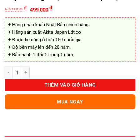
Giá
Giá
₫
₫
600.000
499.000
gốc
hiện
là:
tại
600.000 ₫.
là:
+ Hàng nhập khẩu Nhật Bản chính hãng.
499.000 ₫.
+ Hãng sản xuất Akita Japan Ldt.co
+ Được tin dùng ở hơn 150 quốc gia.
+ Độ bền máy lên đến 20 năm.
+ Bảo hành 1 đổi 1 trong 1 năm.
Máy Massage Mặt ION Cao Cấp Nhật Bản số lượng
THÊM VÀO GIỎ HÀNG
MUA NGAY