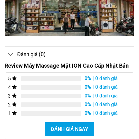
Đánh giá (0)
Review Máy Massage Mặt ION Cao Cấp Nhật Bản
0%
| 0 đánh giá
5
0%
| 0 đánh giá
4
0%
| 0 đánh giá
3
0%
| 0 đánh giá
2
0%
| 0 đánh giá
1
ĐÁNH GIÁ NGAY