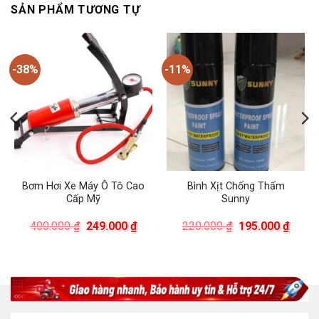
SẢN PHẨM TƯƠNG TỰ
-38%
-11%
Bơm Hơi Xe Máy Ô Tô Cao
Bình Xịt Chống Thấm
Cấp Mỹ
Sunny
á
Giá
Giá
Giá
Giá
400.000
₫
249.000
₫
220.000
₫
195.000
₫
ện
gốc
hiện
gốc
hiện
là:
tại
là:
tại
400.000 ₫.
là:
220.000 ₫.
là:
.000 ₫.
249.000 ₫.
195.0