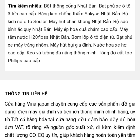
Tìm kiếm nhiều:
Bột thông cống Nhật Bản
.
Bạt phủ xe ô tô
3 lớp cao cấp
.
Băng keo chống thấm Sakyse Nhật Bản
.
Bộ
kích nổ ô tô Soulor
.
Máy hút chân không Nhật Bản
.
Bộ sạc
bình ắc quy Nhật Bản
.
Máy ép hoa quả chậm cao cấp
.
Máy
tăm nước H20floss Nhật Bản
.
Bơm lốp ô tô điện tử
.
Bạt phủ
xe máy tráng nhôm
.
Máy hút bụi gia đình
.
Nước hoa xe hơi
cao cấp
.
Keo vá tường đa năng thông minh
.
Tông đơ cắt tóc
Phillips cao cấp
.
THÔNG TIN LIÊN HỆ
Cửa hàng Vina-japan chuyên cung cấp các sản phẩm đồ gia
dụng, điện máy gia đình và tiện ích thông minh chính hãng, uy
tín.Tất cả hàng hóa tại cửa hàng đều đảm bảo đầy đủ hóa
đơn VAT, rõ ràng về nguồn gốc xuất xứ, đi kèm kiểm định
chất lượng CO, CQ uy tín, giúp khách hàng hoàn toàn yên tâm