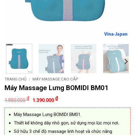
TRANG CHỦ
/
MÁY MASSAGE CAO CẤP
Máy Massage Lưng BOMIDI BM01
Giá
Giá
₫
₫
1.850.000
1.390.000
gốc
hiện
là:
tại
1.850.000 ₫.
là:
Máy Massage Lưng BOMIDI BM01.
1.390.000 ₫.
Thiết kế không dây nhỏ gọn, sử dụng mọi lúc mọi nơi.
Sở hữu 3 chế độ massage linh hoạt và chức năng