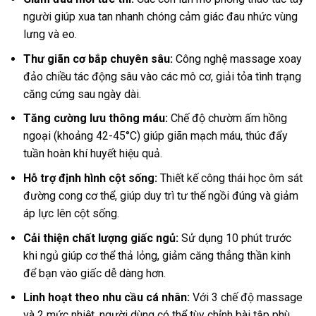
người giúp xua tan nhanh chóng cảm giác đau nhức vùng
lưng và eo.
Thư giãn cơ bắp chuyên sâu:
Công nghệ massage xoay
đảo chiều tác động sâu vào các mô cơ, giải tỏa tình trạng
căng cứng sau ngày dài.
Tăng cường lưu thông máu:
Chế độ chườm ấm hồng
ngoại (khoảng 42-45°C) giúp giãn mạch máu, thúc đẩy
tuần hoàn khí huyết hiệu quả.
Hỗ trợ định hình cột sống:
Thiết kế công thái học ôm sát
đường cong cơ thể, giúp duy trì tư thế ngồi đúng và giảm
áp lực lên cột sống.
Cải thiện chất lượng giấc ngủ:
Sử dụng 10 phút trước
khi ngủ giúp cơ thể thả lỏng, giảm căng thẳng thần kinh
để bạn vào giấc dễ dàng hơn.
Linh hoạt theo nhu cầu cá nhân:
Với 3 chế độ massage
và 2 mức nhiệt, người dùng có thể tùy chỉnh bài tập phù