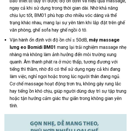
bảo thiết bị duy trì được độ ổn định và hiệu quả massage,
ngay cả khi sử dụng trong thời gian dài. Nhờ khả năng
chịu lực tốt, BM01 phù hợp cho nhiều vóc dáng và thể
trạng khác nhau, mang lại sự yên tâm khi lắp đặt trên ghế
văn phòng, ghế sofa hay ghế ngồi ô tô.
Vận hành ổn định với độ ồn chỉ ≤ 50dB,
máy massage
lưng eo Bomidi BM01
mang lại trải nghiệm massage nhẹ
nhàng mà không làm ảnh hưởng đến môi trường xung
quanh. Âm thanh phát ra ở mức thấp, tương đương với
tiếng thì thầm, nhờ đó có thể sử dụng ngay cả khi đang
làm việc, nghỉ ngơi hoặc trong lúc người thân đang ngủ.
Cơ chế massage hoạt động trơn tru, không gây rung lắc
hay tiếng ồn khó chịu, giúp người dùng duy trì sự tập trung
hoặc tận hưởng cảm giác thư giãn trong không gian yên
tĩnh.