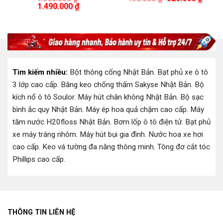
ện
Giá
Giá
gốc
hiện
1.490.000
₫
i
gốc
hiện
là:
tại
là:
tại
490.000 ₫.
là:
0.000 ₫.
1.650.000 ₫.
là:
320.0
1.490.000 ₫.
Tìm kiếm nhiều:
Bột thông cống Nhật Bản
.
Bạt phủ xe ô tô
3 lớp cao cấp
.
Băng keo chống thấm Sakyse Nhật Bản
.
Bộ
kích nổ ô tô Soulor
.
Máy hút chân không Nhật Bản
.
Bộ sạc
bình ắc quy Nhật Bản
.
Máy ép hoa quả chậm cao cấp
.
Máy
tăm nước H20floss Nhật Bản
.
Bơm lốp ô tô điện tử
.
Bạt phủ
xe máy tráng nhôm
.
Máy hút bụi gia đình
.
Nước hoa xe hơi
cao cấp
.
Keo vá tường đa năng thông minh
.
Tông đơ cắt tóc
Phillips cao cấp
.
THÔNG TIN LIÊN HỆ