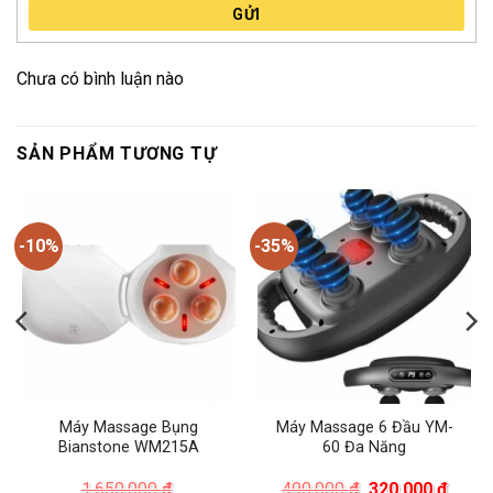
GỬI
Chưa có bình luận nào
SẢN PHẨM TƯƠNG TỰ
-10%
-35%
Máy Massage Bụng
Máy Massage 6 Đầu YM-
Bianstone WM215A
60 Đa Năng
á
Giá
Giá
1.650.000
₫
490.000
₫
320.000
₫