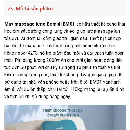
Mô tả sản phẩm
Máy massage lưng Bomidi BM01
sở hữu thiết kế công thái
học ôm sát đường cong lưng và eo, giúp lực massage lan
tỏa đều và đem lại cảm giác thư giãn sâu. Thiết bị tích hợp
ba chế độ massage linh hoạt cùng tính năng chườm ấm
hồng ngoại 42°C, hỗ trợ giảm đau mỏi và cải thiện tuần hoàn
máu. Pin dung lượng 2000mAh cho thời gian hoạt động liên
tục đến 60 phút, với chu kỳ tự động 10 phút an toàn và tiết
kiệm. Trọng lượng nhẹ, thiết kế không dây gọn gàng giúp dễ
sử dụng tại nhà, văn phòng hoặc trên ô tô. BM01 vận hành
êm ái với độ ồn thấp, chịu tải tới 110kg, mang lại sự ổn định
và tiện lợi khi sử dụng hằng ngày.