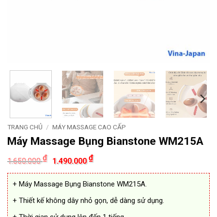
TRANG CHỦ
/
MÁY MASSAGE CAO CẤP
Máy Massage Bụng Bianstone WM215A
Giá
Giá
₫
₫
1.650.000
1.490.000
gốc
hiện
là:
tại
1.650.000 ₫.
là:
+ Máy Massage Bụng Bianstone WM215A.
1.490.000 ₫.
+ Thiết kế không dây nhỏ gọn, dễ dàng sử dụng.