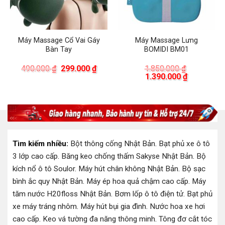
Máy Massage Cổ Vai Gáy
Máy Massage Lưng
Bàn Tay
BOMIDI BM01
á
Giá
Giá
490.000
₫
299.000
₫
1.850.000
₫
ện
gốc
hiện
Giá
Giá
1.390.000
₫
i
là:
tại
gốc
hiện
490.000 ₫.
là:
là:
tại
9.000 ₫.
299.000 ₫.
1.850.000 ₫.
là:
1.390.000 
Tìm kiếm nhiều:
Bột thông cống Nhật Bản
.
Bạt phủ xe ô tô
3 lớp cao cấp
.
Băng keo chống thấm Sakyse Nhật Bản
.
Bộ
kích nổ ô tô Soulor
.
Máy hút chân không Nhật Bản
.
Bộ sạc
bình ắc quy Nhật Bản
.
Máy ép hoa quả chậm cao cấp
.
Máy
tăm nước H20floss Nhật Bản
.
Bơm lốp ô tô điện tử
.
Bạt phủ
xe máy tráng nhôm
.
Máy hút bụi gia đình
.
Nước hoa xe hơi
cao cấp
.
Keo vá tường đa năng thông minh
.
Tông đơ cắt tóc