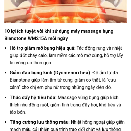
10 lợi ích tuyệt vời khi sử dụng máy massage bụng
Bianstone WM215A mỗi ngày
Hỗ trợ giảm mỡ bụng hiệu quả:
Tác động rung và nhiệt
giúp đốt cháy calo, làm mềm các mô mỡ cứng, hỗ trợ lấy
lại vòng eo thon gọn.
Giảm đau bụng kinh (Dysmenorrhea):
Độ ấm từ đá
Bianstone giúp làm ấm tử cung, giảm co thắt, là “cứu
cánh” cho chị em phụ nữ trong những ngày đèn đỏ.
Thúc đẩy hệ tiêu hóa:
Massage vùng bụng giúp kích
thích nhu động ruột, giảm tình trạng đầy hơi, khó tiêu và
táo bón.
Tăng cường lưu thông máu:
Nhiệt hồng ngoại giúp giãn
mạch máu, cải thiện quá trình trao đổi chất và lưu thông