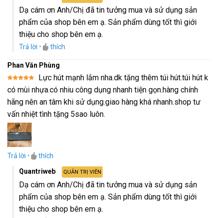
Dạ cám ơn Anh/Chị đã tin tưởng mua và sử dụng sản
phẩm của shop bên em ạ. Sản phẩm dùng tốt thì giới
thiệu cho shop bên em ạ.
Trả lời
•
thích
Phan Văn Phùng
Lực hút mạnh lắm nha.dk tặng thêm túi hút.túi hút k
Được xếp
có mùi nhựa.có nhiu công dụng nhanh tiện gọn.hàng chính
hạng
5
5
sao
hãng nên an tâm khi sử dụng.giao hàng khá nhanh.shop tư
vấn nhiệt tình tặng 5sao luôn.
Trả lời
•
thích
Quantriweb
QUẢN TRỊ VIÊN
Dạ cám ơn Anh/Chị đã tin tưởng mua và sử dụng sản
phẩm của shop bên em ạ. Sản phẩm dùng tốt thì giới
thiệu cho shop bên em ạ.