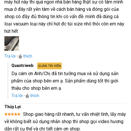
máy hút này thi quá ngon nhà bán hàng thật sự có tâm mình
hạng
5
5
sao
mua ở đây rất yên tâm về cách bán hàng và đóng gói của
shop có đầy đủ thông tin khi có vấn đề. mình đã dùng cả
loại vacuum loại này chỉ hút đc túi size nhỏ thôi còn em này
hút hết
Trả lời
•
thích
Quantriweb
QUẢN TRỊ VIÊN
Dạ cám ơn Anh/Chị đã tin tưởng mua và sử dụng sản
phẩm của shop bên em ạ. Sản phẩm dùng tốt thì giới
thiệu cho shop bên em ạ.
Trả lời
•
thích
Thủy Lợi
Shop giao hàng rất nhanh, tư vấn nhiệt tình, lấy máy
Được xếp
về không biết sử dụng nhắn shop thì shop gọi video hương
hạng
5
5
sao
dẫn rất cụ thể và chi tiết cám ơn shop.