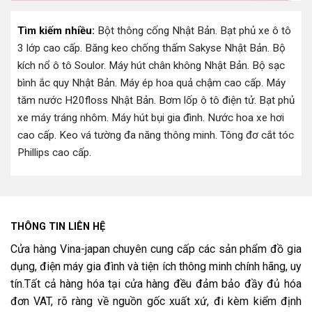
Tìm kiếm nhiều:
Bột thông cống Nhật Bản
.
Bạt phủ xe ô tô
3 lớp cao cấp
.
Băng keo chống thấm Sakyse Nhật Bản
.
Bộ
kích nổ ô tô Soulor
.
Máy hút chân không Nhật Bản
.
Bộ sạc
bình ắc quy Nhật Bản
.
Máy ép hoa quả chậm cao cấp
.
Máy
tăm nước H20floss Nhật Bản
.
Bơm lốp ô tô điện tử
.
Bạt phủ
xe máy tráng nhôm
.
Máy hút bụi gia đình
.
Nước hoa xe hơi
cao cấp
.
Keo vá tường đa năng thông minh
.
Tông đơ cắt tóc
Phillips cao cấp
.
THÔNG TIN LIÊN HỆ
Cửa hàng Vina-japan chuyên cung cấp các sản phẩm đồ gia
dụng, điện máy gia đình và tiện ích thông minh chính hãng, uy
tín.Tất cả hàng hóa tại cửa hàng đều đảm bảo đầy đủ hóa
đơn VAT, rõ ràng về nguồn gốc xuất xứ, đi kèm kiểm định