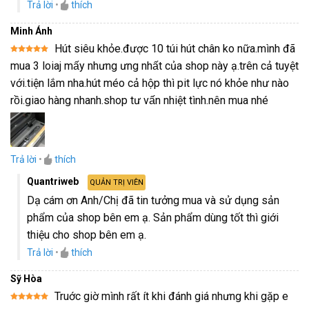
Trả lời
•
thích
Minh Ánh
Hút siêu khỏe.được 10 túi hút chân ko nữa.mình đã
Được xếp
mua 3 loiaj mấy nhưng ưng nhất của shop này ạ.trên cả tuyệt
hạng
5
5
sao
với.tiện lắm nha.hút méo cả hộp thì pit lực nó khỏe như nào
rồi.giao hàng nhanh.shop tư vấn nhiệt tình.nên mua nhé
Trả lời
•
thích
Quantriweb
QUẢN TRỊ VIÊN
Dạ cám ơn Anh/Chị đã tin tưởng mua và sử dụng sản
phẩm của shop bên em ạ. Sản phẩm dùng tốt thì giới
thiệu cho shop bên em ạ.
Trả lời
•
thích
Sỹ Hòa
Truớc giờ mình rất ít khi đánh giá nhưng khi gặp e
Được xếp