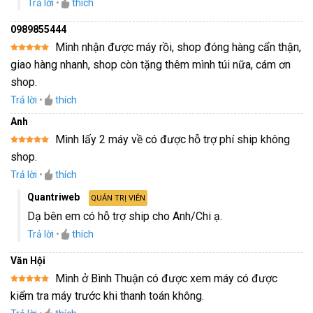
Trả lời
•
thích
0989855444
Mình nhận được máy rồi, shop đóng hàng cẩn thận,
Được xếp
giao hàng nhanh, shop còn tặng thêm mình túi nữa, cám ơn
hạng
5
5
sao
shop.
Trả lời
•
thích
Anh
Mình lấy 2 máy về có được hỗ trợ phí ship không
Được xếp
shop.
hạng
5
5
sao
Trả lời
•
thích
Quantriweb
QUẢN TRỊ VIÊN
Dạ bên em có hỗ trợ ship cho Anh/Chi ạ.
Trả lời
•
thích
Văn Hội
Mình ở Bình Thuận có được xem máy có được
Được xếp
kiểm tra máy trước khi thanh toán không.
hạng
5
5
sao