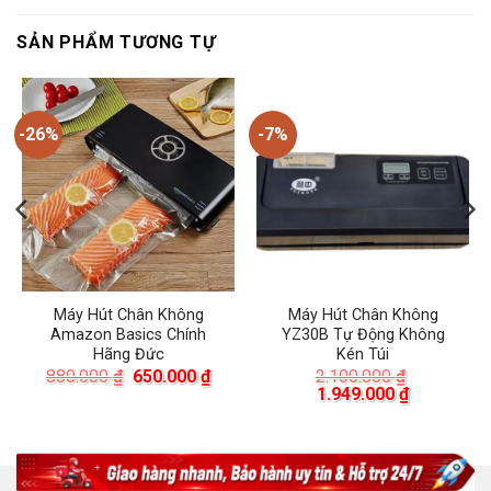
SẢN PHẨM TƯƠNG TỰ
-26%
-7%
Máy Hút Chân Không
Máy Hút Chân Không
Amazon Basics Chính
YZ30B Tự Động Không
Hãng Đức
Kén Túi
Giá
Giá
880.000
₫
650.000
₫
2.100.000
₫
gốc
hiện
Giá
Giá
1.949.000
₫
là:
tại
gốc
hiện
880.000 ₫.
là:
là:
tại
650.000 ₫.
2.100.000 ₫.
là:
00 ₫.
1.949.000 