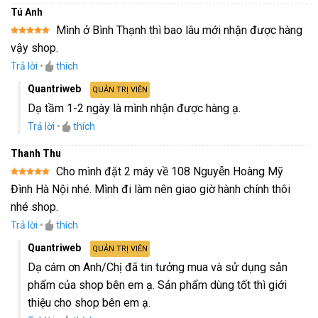
Tú Anh
Mình ở Bình Thạnh thì bao lâu mới nhận được hàng
Được xếp
vậy shop.
hạng
5
5
sao
Trả lời
•
thích
Quantriweb
QUẢN TRỊ VIÊN
Dạ tầm 1-2 ngày là mình nhận được hàng ạ.
Trả lời
•
thích
Thanh Thu
Cho mình đặt 2 máy về 108 Nguyễn Hoàng Mỹ
Được xếp
Đình Hà Nội nhé. Mình đi làm nên giao giờ hành chính thôi
hạng
5
5
sao
nhé shop.
Trả lời
•
thích
Quantriweb
QUẢN TRỊ VIÊN
Dạ cám ơn Anh/Chị đã tin tưởng mua và sử dụng sản
phẩm của shop bên em ạ. Sản phẩm dùng tốt thì giới
thiệu cho shop bên em ạ.