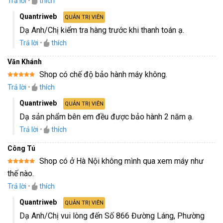
Trả lời
•
thích
Quantriweb
QUẢN TRỊ VIÊN
Dạ Anh/Chị kiểm tra hàng trước khi thanh toán ạ.
Trả lời
•
thích
Văn Khánh
Shop có chế độ bảo hành máy không.
Được xếp
Trả lời
•
thích
hạng
5
5
sao
Quantriweb
QUẢN TRỊ VIÊN
Dạ sản phẩm bên em đều được bảo hành 2 năm ạ.
Trả lời
•
thích
Công Tú
Shop có ở Hà Nội không mình qua xem máy như
Được xếp
thế nào.
hạng
5
5
sao
Trả lời
•
thích
Quantriweb
QUẢN TRỊ VIÊN
Dạ Anh/Chị vui lòng đến Số 866 Đường Láng, Phường