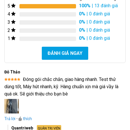
100%
| 13 đánh giá
5
5.00
13
trên 5
dựa trên
0%
| 0 đánh giá
4
đánh giá
0%
| 0 đánh giá
3
0%
| 0 đánh giá
2
0%
| 0 đánh giá
1
ĐÁNH GIÁ NGAY
Đỗ Thảo
Đóng gói chắc chắn, giao hàng nhanh. Test thử
Được xếp
dùng tốt, Máy hút nhanh, kỹ. Hàng chuẩn xịn mà giá vầy là
hạng
5
5
sao
quá ok. Sẽ giới thiệu cho bạn bè
Trả lời
•
thích
Quantriweb
QUẢN TRỊ VIÊN