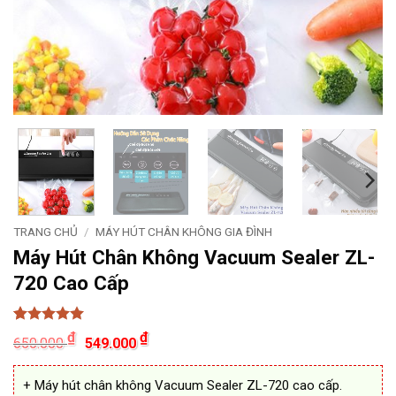
TRANG CHỦ
/
MÁY HÚT CHÂN KHÔNG GIA ĐÌNH
Máy Hút Chân Không Vacuum Sealer ZL-
720 Cao Cấp
5
13
trên 5
Giá
Giá
₫
₫
650.000
549.000
dựa trên
gốc
hiện
đánh giá
là:
tại
650.000 ₫.
là:
+ Máy hút chân không Vacuum Sealer ZL-720 cao cấp.
549.000 ₫.