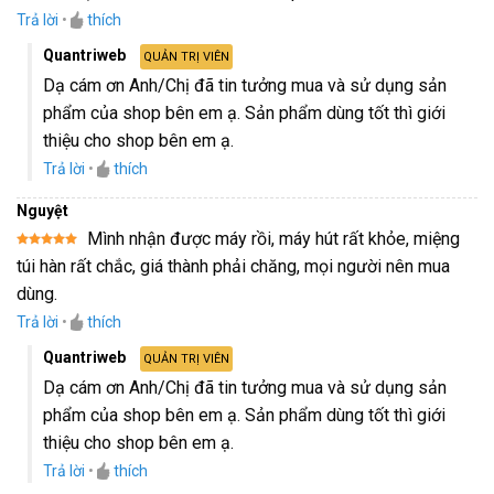
Trả lời
•
thích
Quantriweb
QUẢN TRỊ VIÊN
Dạ cám ơn Anh/Chị đã tin tưởng mua và sử dụng sản
phẩm của shop bên em ạ. Sản phẩm dùng tốt thì giới
thiệu cho shop bên em ạ.
Trả lời
•
thích
Nguyệt
Mình nhận được máy rồi, máy hút rất khỏe, miệng
Được xếp
túi hàn rất chắc, giá thành phải chăng, mọi người nên mua
hạng
5
5
sao
dùng.
Trả lời
•
thích
Quantriweb
QUẢN TRỊ VIÊN
Dạ cám ơn Anh/Chị đã tin tưởng mua và sử dụng sản
phẩm của shop bên em ạ. Sản phẩm dùng tốt thì giới
thiệu cho shop bên em ạ.
Trả lời
•
thích