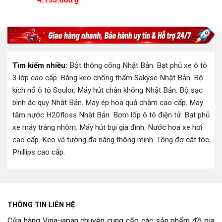
gốc
hiện
là:
tại
là:
tại
500.000 ₫.
là:
.000 ₫.
5.000.000 ₫.
là:
249.0
4.195.000 ₫.
Tìm kiếm nhiều:
Bột thông cống Nhật Bản
.
Bạt phủ xe ô tô
3 lớp cao cấp
.
Băng keo chống thấm Sakyse Nhật Bản
.
Bộ
kích nổ ô tô Soulor
.
Máy hút chân không Nhật Bản
.
Bộ sạc
bình ắc quy Nhật Bản
.
Máy ép hoa quả chậm cao cấp
.
Máy
tăm nước H20floss Nhật Bản
.
Bơm lốp ô tô điện tử
.
Bạt phủ
xe máy tráng nhôm
.
Máy hút bụi gia đình
.
Nước hoa xe hơi
cao cấp
.
Keo vá tường đa năng thông minh
.
Tông đơ cắt tóc
Phillips cao cấp
.
THÔNG TIN LIÊN HỆ
Cửa hàng Vina-japan chuyên cung cấp các sản phẩm đồ gia