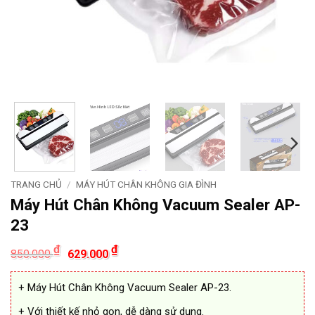
TRANG CHỦ
/
MÁY HÚT CHÂN KHÔNG GIA ĐÌNH
Máy Hút Chân Không Vacuum Sealer AP-
23
Giá
Giá
₫
₫
850.000
629.000
gốc
hiện
là:
tại
850.000 ₫.
là:
+ Máy Hút Chân Không Vacuum Sealer AP-23.
629.000 ₫.
+ Với thiết kế nhỏ gọn, dễ dàng sử dụng.