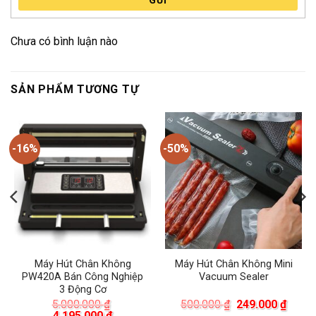
GỬI
Chưa có bình luận nào
SẢN PHẨM TƯƠNG TỰ
-16%
-50%
Máy Hút Chân Không
Máy Hút Chân Không Mini
PW420A Bán Công Nghiệp
Vacuum Sealer
3 Động Cơ
á
Giá
Giá
5.000.000
₫
500.000
₫
249.000
₫
ện
Giá
Giá
gốc
hiện
4.195.000
₫