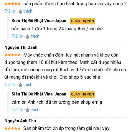
sản phẩm được bảo hành trong bao lâu vậy shop ?
Được xếp
Trả lời
•
thích
hạng
5
5
sao
Siêu Thị Đồ Nhật Vina-Japan
QUẢN TRỊ VIÊN
bảo hành 1 đổi 1 trong 24 tháng Anh /chị nhé
Trả lời
•
thích
Nguyễn Thị Oanh
Máy chắc chắn đầm tay, hút nhanh và khỏe còn
Được xếp
được tặng thêm 10 túi hút kèm theo. Mình cất được nhiều
hạng
5
5
sao
đồ lắm, mẹ chồng cũng rất thích vì để được nhiều đồ cho cô
út mang đi mỗi khi về chơi. Cho shop 5 sao nhé
Trả lời
•
thích
Siêu Thị Đồ Nhật Vina-Japan
QUẢN TRỊ VIÊN
cảm ơn Anh /chị đã tin tưởng bên shop em ạ
Trả lời
•
thích
Nguyễn Anh Thư
Sản phẩm tốt, ổn áp trong tầm giá như vậy