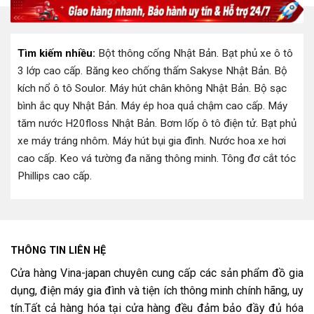
4.500.000 ₫.
7.990.000 
Tìm kiếm nhiều:
Bột thông cống Nhật Bản
.
Bạt phủ xe ô tô
3 lớp cao cấp
.
Băng keo chống thấm Sakyse Nhật Bản
.
Bộ
kích nổ ô tô Soulor
.
Máy hút chân không Nhật Bản
.
Bộ sạc
bình ắc quy Nhật Bản
.
Máy ép hoa quả chậm cao cấp
.
Máy
tăm nước H20floss Nhật Bản
.
Bơm lốp ô tô điện tử
.
Bạt phủ
xe máy tráng nhôm
.
Máy hút bụi gia đình
.
Nước hoa xe hơi
cao cấp
.
Keo vá tường đa năng thông minh
.
Tông đơ cắt tóc
Phillips cao cấp
.
THÔNG TIN LIÊN HỆ
Cửa hàng Vina-japan chuyên cung cấp các sản phẩm đồ gia
dụng, điện máy gia đình và tiện ích thông minh chính hãng, uy
tín.Tất cả hàng hóa tại cửa hàng đều đảm bảo đầy đủ hóa