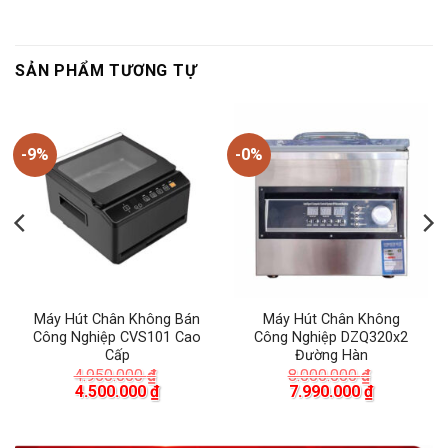
SẢN PHẨM TƯƠNG TỰ
-9%
-0%
Máy Hút Chân Không Bán
Máy Hút Chân Không
Công Nghiệp CVS101 Cao
Công Nghiệp DZQ320x2
Cấp
Đường Hàn
á
4.950.000
₫
8.000.000
₫
ện
Giá
Giá
Giá
Giá
4.500.000
₫
7.990.000
₫
gốc
hiện
gốc
hiện
là:
tại
là:
tại
.000 ₫.
4.950.000 ₫.
là:
8.000.000 ₫.
là: