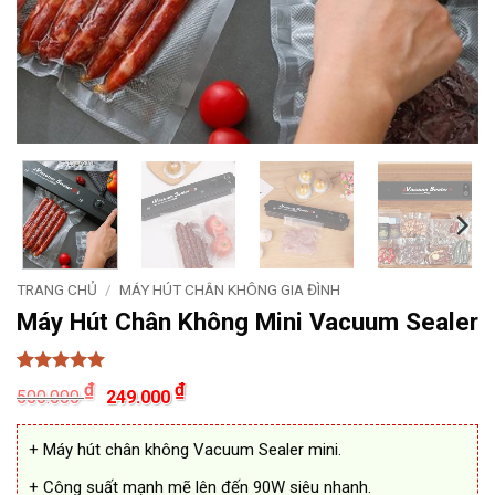
TRANG CHỦ
/
MÁY HÚT CHÂN KHÔNG GIA ĐÌNH
Máy Hút Chân Không Mini Vacuum Sealer
5
5
trên 5
Giá
Giá
₫
₫
500.000
249.000
dựa trên
gốc
hiện
đánh giá
là:
tại
500.000 ₫.
là:
+ Máy hút chân không Vacuum Sealer mini.
249.000 ₫.
+ Công suất mạnh mẽ lên đến 90W siêu nhanh.