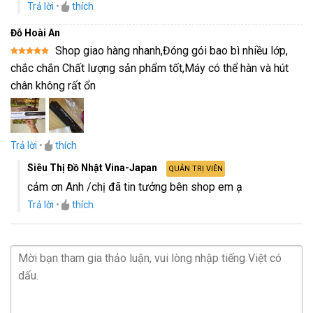
Trả lời
•
thích
Đỗ Hoài An
Shop giao hàng nhanh,Đóng gói bao bì nhiều lớp,
Được xếp
chắc chắn Chất lượng sản phẩm tốt,Máy có thể hàn và hút
hạng
5
5
sao
chân không rất ổn
Trả lời
•
thích
Siêu Thị Đồ Nhật Vina-Japan
QUẢN TRỊ VIÊN
cảm ơn Anh /chị đã tin tưởng bên shop em ạ
Trả lời
•
thích