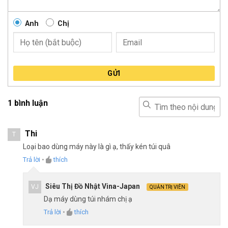
Anh
Chị
GỬI
1 bình luận
Thi
T
Loại bao dùng máy này là gì ạ, thấy kén túi quâ
Trả lời
•
thích
Siêu Thị Đồ Nhật Vina-Japan
VJ
QUẢN TRỊ VIÊN
Dạ máy dùng túi nhám chị ạ
Trả lời
•
thích