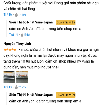
Được xếp
Chất lượng sản phẩm tuyệt vời Đóng gói sản phẩm rất đẹp
hạng
5
5
sao
và chắc rất hài lòng
Trả lời
•
thích
Siêu Thị Đồ Nhật Vina-Japan
QUẢN TRỊ VIÊN
cảm ơn Anh /chị đã tin tưởng bên shop em ạ
Trả lời
•
thích
Nguyễn Thùy Linh
xịn sò, chắc chắn hút nhanh và khỏe mà giá rẻ ngã
Được xếp
cây, không nghĩ là rẻ mà lại được máy ngon như vậy, được
hạng
5
5
sao
tặng thêm 10 túi hút luôn, cảm ơn shop nhiều, hy vọng là
dùng bền, nên mua mọi người nhé!
Trả lời
•
thích
Siêu Thị Đồ Nhật Vina-Japan
QUẢN TRỊ VIÊN
cảm ơn Anh /chị đã tin tưởng bên shop em ạ