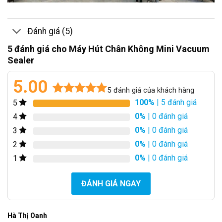
Đánh giá (5)
5 đánh giá cho
Máy Hút Chân Không Mini Vacuum
Sealer
5.00
5
đánh giá của khách hàng
100%
| 5 đánh giá
5
5.00
5
trên 5
dựa trên
0%
| 0 đánh giá
4
đánh giá
0%
| 0 đánh giá
3
0%
| 0 đánh giá
2
0%
| 0 đánh giá
1
ĐÁNH GIÁ NGAY
Hà Thị Oanh