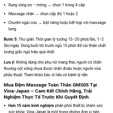
Rung vùng eo – mông → chọn 1 trong 4 cấp
Massage chân → chọn cấp độ 1 hoặc 2
Chườm ngải cứu → bật riêng hoặc kết hợp với massage
lưng
Bước 5:
Thư giãn: Thời gian lý tưởng 15–20 phút/lần, 1–2
lần/ngày. Dùng buổi tối trước ngủ 15 phút để cải thiện chất
lượng giấc ngủ hiệu quả nhất.
Lưu ý:
Không dùng cho phụ nữ mang thai, người có chấn
thương cột sống chưa được chẩn đoán, hoặc người vừa
phẫu thuật. Tham khảo bác sĩ nếu có bệnh lý nền.
Mua Đệm Massage Toàn Thân GMS05 Tại
Vina-Japan – Cam Kết Chính Hãng, Trải
Nghiệm Thực Tế Trước Khi Quyết Định
Hơn 15 năm kinh nghiệm
phân phối thiết bị chăm sóc
sức khỏe. Vina-Japan là một trong những đơn vị tiên