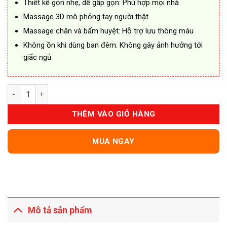
Thiết kế gọn nhẹ, dễ gấp gọn: Phù hợp mọi nhà
Massage 3D mô phỏng tay người thật
Massage chân và bấm huyệt: Hỗ trợ lưu thông máu
Không ồn khi dùng ban đêm: Không gây ảnh hưởng tới
giấc ngủ
Ghế Massage Toàn Thân GMS05 – Thư Giãn Chuyên Sâu Tại N
THÊM VÀO GIỎ HÀNG
MUA NGAY
Mô tả sản phẩm