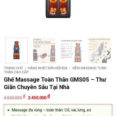
TRANG CHỦ
/
HÀNG NHẬT BẢN NỘI ĐỊA
/
NỆM MASSAGE TOÀN
THÂN CAO CẤP
Ghế Massage Toàn Thân GMS05 – Thư
Giãn Chuyên Sâu Tại Nhà
Giá
Giá
₫
₫
3.500.000
2.450.000
gốc
hiện
là:
tại
3.500.000 ₫.
là:
Massage đa vùng – toàn thân: Cổ, vai, lưng, eo
2.450.000 ₫.