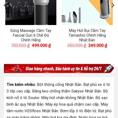
Súng Massage Cầm Tay
Máy Hút Bụi Cầm Tay
Fascial Gun 6 Chế Độ
Tamashio Chính Hãng
Chính Hãng
Nhật Bản
á
Giá
Giá
Giá
Giá
700.000
₫
499.000
₫
350.000
₫
249.000
₫
ện
gốc
hiện
gốc
hiện
là:
tại
là:
tại
700.000 ₫.
là:
350.000 ₫.
là:
.000 ₫.
499.000 ₫.
249.0
Tìm kiếm nhiều:
Bột thông cống Nhật Bản
.
Bạt phủ xe ô tô
3 lớp cao cấp
.
Băng keo chống thấm Sakyse Nhật Bản
.
Bộ
kích nổ ô tô Soulor
.
Máy hút chân không Nhật Bản
.
Bộ sạc
bình ắc quy Nhật Bản
.
Máy ép hoa quả chậm cao cấp
.
Máy
tăm nước H20floss Nhật Bản
.
Bơm lốp ô tô điện tử
.
Bạt phủ
xe máy tráng nhôm
.
Máy hút bụi gia đình
.
Nước hoa xe hơi