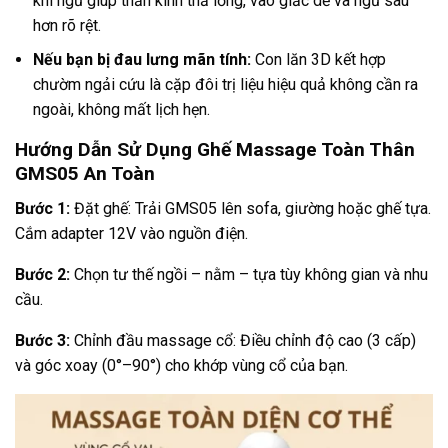
khi ngủ giúp thần kinh thả lỏng, vào giấc dễ và ngủ sâu
hơn rõ rệt.
Nếu bạn bị đau lưng mãn tính:
Con lăn 3D kết hợp
chườm ngải cứu là cặp đôi trị liệu hiệu quả không cần ra
ngoài, không mất lịch hẹn.
Hướng Dẫn Sử Dụng Ghế Massage Toàn Thân
GMS05 An Toàn
Bước 1:
Đặt ghế: Trải GMS05 lên sofa, giường hoặc ghế tựa.
Cắm adapter 12V vào nguồn điện.
Bước 2:
Chọn tư thế ngồi – nằm – tựa tùy không gian và nhu
cầu.
Bước 3:
Chỉnh đầu massage cổ: Điều chỉnh độ cao (3 cấp)
và góc xoay (0°–90°) cho khớp vùng cổ của bạn.