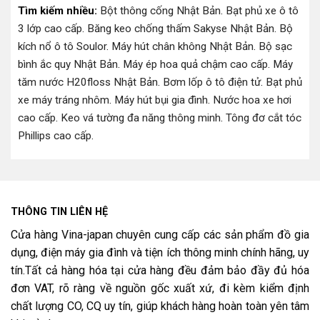
Tìm kiếm nhiều:
Bột thông cống Nhật Bản
.
Bạt phủ xe ô tô
3 lớp cao cấp
.
Băng keo chống thấm Sakyse Nhật Bản
.
Bộ
kích nổ ô tô Soulor
.
Máy hút chân không Nhật Bản
.
Bộ sạc
bình ắc quy Nhật Bản
.
Máy ép hoa quả chậm cao cấp
.
Máy
tăm nước H20floss Nhật Bản
.
Bơm lốp ô tô điện tử
.
Bạt phủ
xe máy tráng nhôm
.
Máy hút bụi gia đình
.
Nước hoa xe hơi
cao cấp
.
Keo vá tường đa năng thông minh
.
Tông đơ cắt tóc
Phillips cao cấp
.
THÔNG TIN LIÊN HỆ
Cửa hàng Vina-japan chuyên cung cấp các sản phẩm đồ gia
dụng, điện máy gia đình và tiện ích thông minh chính hãng, uy
tín.Tất cả hàng hóa tại cửa hàng đều đảm bảo đầy đủ hóa
đơn VAT, rõ ràng về nguồn gốc xuất xứ, đi kèm kiểm định
chất lượng CO, CQ uy tín, giúp khách hàng hoàn toàn yên tâm