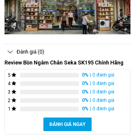
Đánh giá (0)
Review Bồn Ngâm Chân Seka SK195 Chính Hãng
0%
| 0 đánh giá
5
0%
| 0 đánh giá
4
0%
| 0 đánh giá
3
0%
| 0 đánh giá
2
0%
| 0 đánh giá
1
ĐÁNH GIÁ NGAY