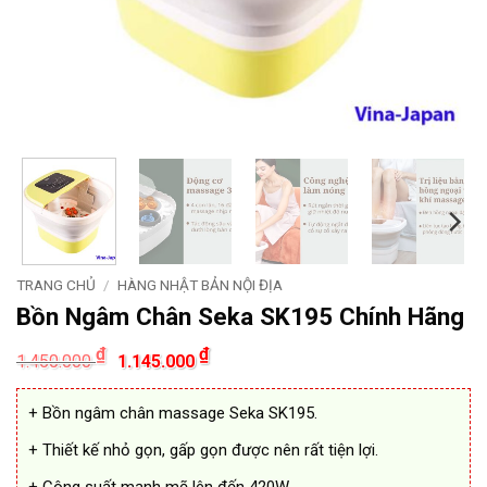
TRANG CHỦ
/
HÀNG NHẬT BẢN NỘI ĐỊA
Bồn Ngâm Chân Seka SK195 Chính Hãng
Giá
Giá
₫
₫
1.450.000
1.145.000
gốc
hiện
là:
tại
1.450.000 ₫.
là:
+ Bồn ngâm chân massage Seka SK195.
1.145.000 ₫.
+ Thiết kế nhỏ gọn, gấp gọn được nên rất tiện lợi.