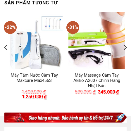
SẢN PHẨM TƯƠNG TỰ
-22%
-31%
Máy Tăm Nước Cầm Tay
Máy Massage Cầm Tay
Maxcare Max456S
Akiko A2007 Chính Hãng
Nhật Bản
Giá
Giá
1.600.000
₫
500.000
₫
345.000
₫
Giá
Giá
gốc
hiện
1.250.000
₫
gốc
hiện
là:
tại
là:
tại
500.000 ₫.
là:
1.600.000 ₫.
là:
345.0
00 ₫.
1.250.000 ₫.