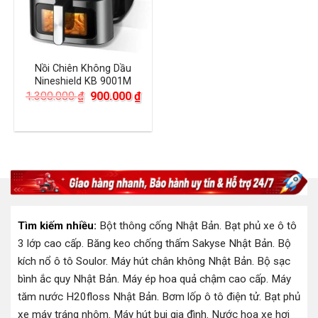
Nồi Chiên Không Dầu
Nineshield KB 9001M
Giá
Giá
1.300.000
₫
900.000
₫
gốc
hiện
là:
tại
1.300.000 ₫.
là:
900.000 ₫.
Tìm kiếm nhiều:
Bột thông cống Nhật Bản
.
Bạt phủ xe ô tô
3 lớp cao cấp
.
Băng keo chống thấm Sakyse Nhật Bản
.
Bộ
kích nổ ô tô Soulor
.
Máy hút chân không Nhật Bản
.
Bộ sạc
bình ắc quy Nhật Bản
.
Máy ép hoa quả chậm cao cấp
.
Máy
tăm nước H20floss Nhật Bản
.
Bơm lốp ô tô điện tử
.
Bạt phủ
xe máy tráng nhôm
.
Máy hút bụi gia đình
.
Nước hoa xe hơi