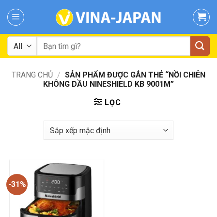
Skip
to
content
Tìm
kiếm:
TRANG CHỦ
/
SẢN PHẨM ĐƯỢC GẮN THẺ “NỒI CHIÊN
KHÔNG DẦU NINESHIELD KB 9001M”
LỌC
-31%