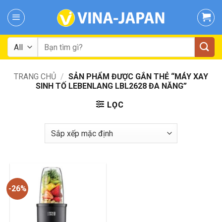
Skip
to
content
Tìm
kiếm:
TRANG CHỦ
/
SẢN PHẨM ĐƯỢC GẮN THẺ “MÁY XAY
SINH TỐ LEBENLANG LBL2628 ĐA NĂNG”
LỌC
-26%