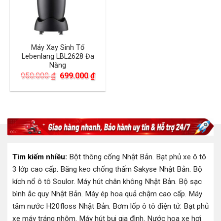
Máy Xay Sinh Tố
Lebenlang LBL2628 Đa
Năng
Giá
Giá
950.000
₫
699.000
₫
gốc
hiện
là:
tại
950.000 ₫.
là:
699.000 ₫.
Tìm kiếm nhiều:
Bột thông cống Nhật Bản
.
Bạt phủ xe ô tô
3 lớp cao cấp
.
Băng keo chống thấm Sakyse Nhật Bản
.
Bộ
kích nổ ô tô Soulor
.
Máy hút chân không Nhật Bản
.
Bộ sạc
bình ắc quy Nhật Bản
.
Máy ép hoa quả chậm cao cấp
.
Máy
tăm nước H20floss Nhật Bản
.
Bơm lốp ô tô điện tử
.
Bạt phủ
xe máy tráng nhôm
.
Máy hút bụi gia đình
.
Nước hoa xe hơi