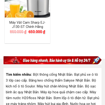
Máy Vắt Cam Sharp EJ-
J130-ST Chính Hãng
Giá
Giá
850.000
₫
650.000
₫
gốc
hiện
là:
tại
850.000 ₫.
là:
650.000 ₫.
Tìm kiếm nhiều:
Bột thông cống Nhật Bản
.
Bạt phủ xe ô tô
3 lớp cao cấp
.
Băng keo chống thấm Sakyse Nhật Bản
.
Bộ
kích nổ ô tô Soulor
.
Máy hút chân không Nhật Bản
.
Bộ sạc
bình ắc quy Nhật Bản
.
Máy ép hoa quả chậm cao cấp
.
Máy
tăm nước H20floss Nhật Bản
.
Bơm lốp ô tô điện tử
.
Bạt phủ
xe máy tráng nhôm
.
Máy hút bụi gia đình
.
Nước hoa xe hơi