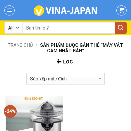
Skip
to
content
Tìm
kiếm:
TRANG CHỦ
/
SẢN PHẨM ĐƯỢC GẮN THẺ “MÁY VẮT
CAM NHẬT BẢN”
LỌC
-24%