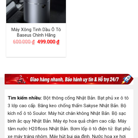
Máy Xông Tinh Dầu Ô Tô
Baseus Chính Hãng
Giá
Giá
600.000
₫
499.000
₫
gốc
hiện
là:
tại
600.000 ₫.
là:
499.000 ₫.
Tìm kiếm nhiều:
Bột thông cống Nhật Bản
.
Bạt phủ xe ô tô
3 lớp cao cấp
.
Băng keo chống thấm Sakyse Nhật Bản
.
Bộ
kích nổ ô tô Soulor
.
Máy hút chân không Nhật Bản
.
Bộ sạc
bình ắc quy Nhật Bản
.
Máy ép hoa quả chậm cao cấp
.
Máy
tăm nước H20floss Nhật Bản
.
Bơm lốp ô tô điện tử
.
Bạt phủ
xe máy tráng nhôm
.
Máy hút bụi gia đình
.
Nước hoa xe hơi