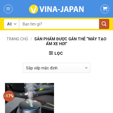
Skip
to
content
Tìm
kiếm:
TRANG CHỦ
/
SẢN PHẨM ĐƯỢC GẮN THẺ “MÁY TẠO
ẨM XE HƠI”
LỌC
-17%