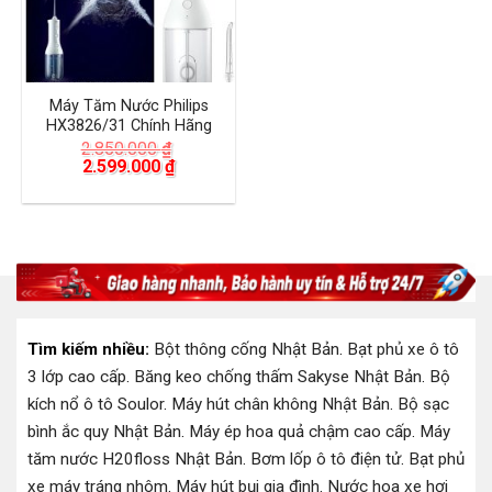
Máy Tăm Nước Philips
HX3826/31 Chính Hãng
2.850.000
₫
Giá
Giá
2.599.000
₫
gốc
hiện
là:
tại
2.850.000 ₫.
là:
2.599.000 ₫.
Tìm kiếm nhiều:
Bột thông cống Nhật Bản
.
Bạt phủ xe ô tô
3 lớp cao cấp
.
Băng keo chống thấm Sakyse Nhật Bản
.
Bộ
kích nổ ô tô Soulor
.
Máy hút chân không Nhật Bản
.
Bộ sạc
bình ắc quy Nhật Bản
.
Máy ép hoa quả chậm cao cấp
.
Máy
tăm nước H20floss Nhật Bản
.
Bơm lốp ô tô điện tử
.
Bạt phủ
xe máy tráng nhôm
.
Máy hút bụi gia đình
.
Nước hoa xe hơi