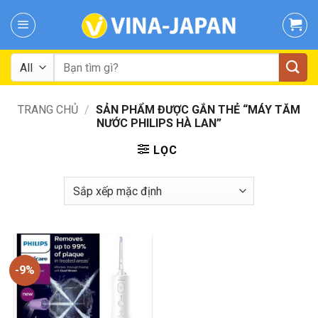
Skip
to
content
Tìm
kiếm:
TRANG CHỦ
/
SẢN PHẨM ĐƯỢC GẮN THẺ “MÁY TĂM
NƯỚC PHILIPS HÀ LAN”
LỌC
-9%