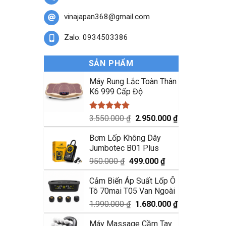
vinajapan368@gmail.com
Zalo: 0934503386
SẢN PHẨM
Máy Rung Lắc Toàn Thân
K6 999 Cấp Độ
Được xếp
Giá
Giá
3.550.000
₫
2.950.000
₫
hạng
5.00
gốc
hiện
5 sao
Bơm Lốp Không Dây
là:
tại
Jumbotec B01 Plus
3.550.000 ₫.
là:
2.950.000 ₫.
Giá
Giá
950.000
₫
499.000
₫
gốc
hiện
Cảm Biến Áp Suất Lốp Ô
là:
tại
Tô 70mai T05 Van Ngoài
950.000 ₫.
là:
499.000 ₫.
Giá
Giá
1.990.000
₫
1.680.000
₫
gốc
hiện
Máy Massage Cầm Tay
là:
tại