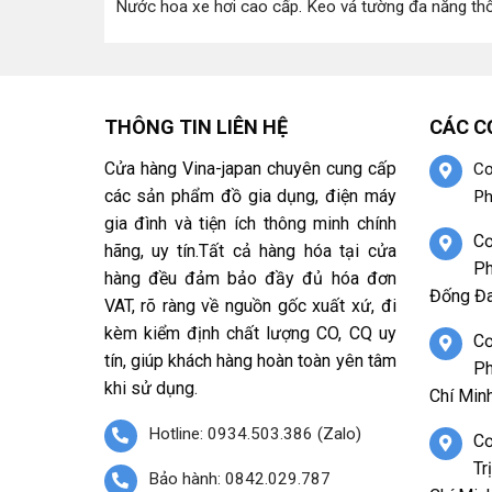
Nước hoa xe hơi cao cấp
.
Keo vá tường đa năng th
THÔNG TIN LIÊN HỆ
CÁC C
Cửa hàng Vina-japan chuyên cung cấp
Cơ
các sản phẩm đồ gia dụng, điện máy
Ph
gia đình và tiện ích thông minh chính
Cơ
hãng, uy tín.Tất cả hàng hóa tại cửa
Ph
hàng đều đảm bảo đầy đủ hóa đơn
Đống Đa
VAT, rõ ràng về nguồn gốc xuất xứ, đi
kèm kiểm định chất lượng CO, CQ uy
Cơ
tín, giúp khách hàng hoàn toàn yên tâm
Ph
khi sử dụng.
Chí Minh
Hotline: 0934.503.386 (Zalo)
Cơ
Tr
Bảo hành: 0842.029.787