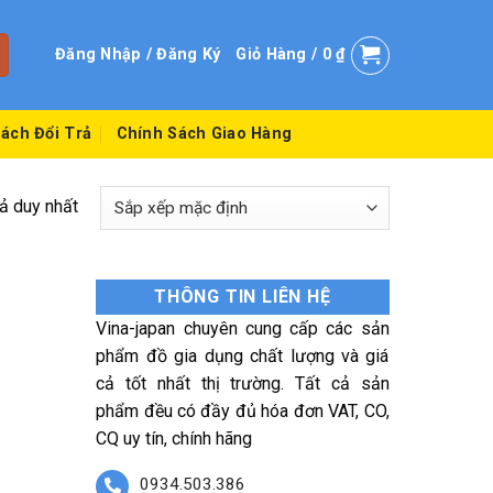
Đăng Nhập / Đăng Ký
Giỏ Hàng /
0
₫
ách Đổi Trả
Chính Sách Giao Hàng
uả duy nhất
THÔNG TIN LIÊN HỆ
Vina-japan chuyên cung cấp các sản
phẩm đồ gia dụng chất lượng và giá
cả tốt nhất thị trường. Tất cả sản
phẩm đều có đầy đủ hóa đơn VAT, CO,
CQ uy tín, chính hãng
0934.503.386