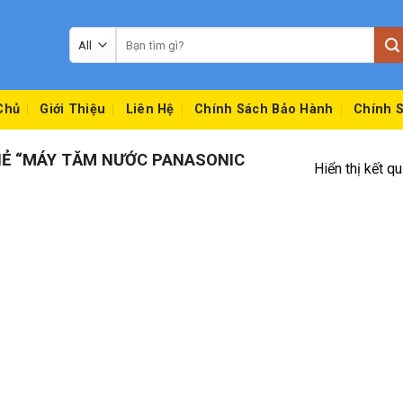
Tìm
kiếm:
Chủ
Giới Thiệu
Liên Hệ
Chính Sách Bảo Hành
Chính S
Ẻ “MÁY TĂM NƯỚC PANASONIC
Hiển thị kết q