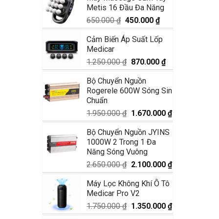
Metis 16 Đầu Đa Năng
1.990.000 ₫.
là:
1.680.000 ₫.
Giá
Giá
650.000
₫
450.000
₫
gốc
hiện
Cảm Biến Áp Suất Lốp
là:
tại
Medicar
650.000 ₫.
là:
450.000 ₫.
Giá
Giá
1.250.000
₫
870.000
₫
gốc
hiện
Bộ Chuyển Nguồn
là:
tại
Rogerele 600W Sóng Sin
1.250.000 ₫.
là:
Chuẩn
870.000 ₫.
Giá
Giá
1.950.000
₫
1.670.000
₫
gốc
hiện
Bộ Chuyển Nguồn JYINS
là:
tại
1000W 2 Trong 1 Đa
1.950.000 ₫.
là:
Năng Sóng Vuông
1.670.000 ₫.
Giá
Giá
2.650.000
₫
2.100.000
₫
gốc
hiện
Máy Lọc Không Khí Ô Tô
là:
tại
Medicar Pro V2
2.650.000 ₫.
là:
2.100.000 ₫.
Giá
Giá
1.750.000
₫
1.350.000
₫
gốc
hiện