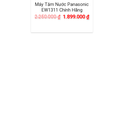
Máy Tăm Nước Panasonic
EW1311 Chính Hãng
Giá
Giá
2.250.000
₫
1.899.000
₫
gốc
hiện
là:
tại
2.250.000 ₫.
là:
1.899.000 ₫.