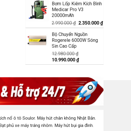
Bơm Lốp Kiêm Kích Bình
là:
tại
Medicar Pro V3
1.750.000 ₫.
là:
20000mAh
1.350.000 ₫.
Giá
Giá
2.990.000
₫
2.350.000
₫
gốc
hiện
Bộ Chuyển Nguồn
là:
tại
Rogerele 6000W Sóng
2.990.000 ₫.
là:
Sin Cao Cấp
2.350.000 ₫.
12.980.000
₫
Giá
Giá
10.990.000
₫
gốc
hiện
là:
tại
12.980.000 ₫.
là:
10.990.000 ₫.
ích nổ ô tô Soulor
.
Máy hút chân không Nhật Bản
.
Bạt phủ xe máy tráng nhôm
.
Máy hút bụi gia đình
.