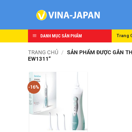
Skip
to
content
DANH MỤC SẢN PHẨM
Trang 
TRANG CHỦ
/
SẢN PHẨM ĐƯỢC GẮN TH
EW1311”
-16%