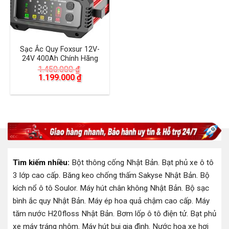
Sạc Ắc Quy Foxsur 12V-
24V 400Ah Chính Hãng
1.450.000
₫
Giá
Giá
1.199.000
₫
gốc
hiện
là:
tại
1.450.000 ₫.
là:
1.199.000 ₫.
Tìm kiếm nhiều:
Bột thông cống Nhật Bản
.
Bạt phủ xe ô tô
3 lớp cao cấp
.
Băng keo chống thấm Sakyse Nhật Bản
.
Bộ
kích nổ ô tô Soulor
.
Máy hút chân không Nhật Bản
.
Bộ sạc
bình ắc quy Nhật Bản
.
Máy ép hoa quả chậm cao cấp
.
Máy
tăm nước H20floss Nhật Bản
.
Bơm lốp ô tô điện tử
.
Bạt phủ
xe máy tráng nhôm
.
Máy hút bụi gia đình
.
Nước hoa xe hơi