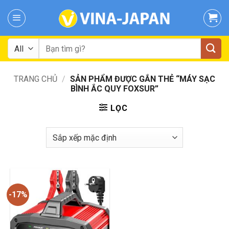
Skip
to
content
Tìm
kiếm:
TRANG CHỦ
/
SẢN PHẨM ĐƯỢC GẮN THẺ “MÁY SẠC
BÌNH ẮC QUY FOXSUR”
LỌC
-17%