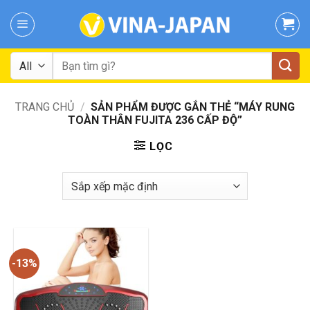
Skip
to
content
Tìm
kiếm:
TRANG CHỦ
/
SẢN PHẨM ĐƯỢC GẮN THẺ “MÁY RUNG
TOÀN THÂN FUJITA 236 CẤP ĐỘ”
LỌC
-13%