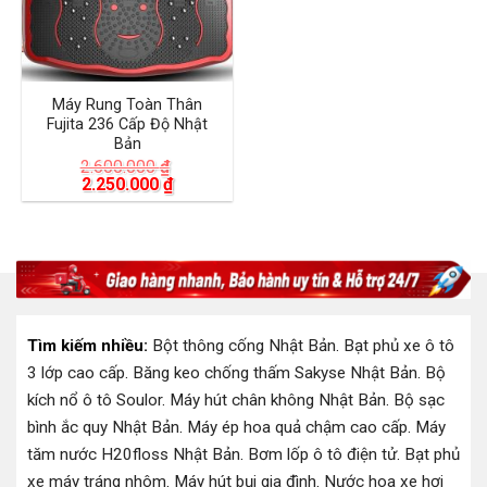
Máy Rung Toàn Thân
Fujita 236 Cấp Độ Nhật
Bản
2.600.000
₫
Giá
Giá
2.250.000
₫
gốc
hiện
là:
tại
2.600.000 ₫.
là:
2.250.000 ₫.
Tìm kiếm nhiều:
Bột thông cống Nhật Bản
.
Bạt phủ xe ô tô
3 lớp cao cấp
.
Băng keo chống thấm Sakyse Nhật Bản
.
Bộ
kích nổ ô tô Soulor
.
Máy hút chân không Nhật Bản
.
Bộ sạc
bình ắc quy Nhật Bản
.
Máy ép hoa quả chậm cao cấp
.
Máy
tăm nước H20floss Nhật Bản
.
Bơm lốp ô tô điện tử
.
Bạt phủ
xe máy tráng nhôm
.
Máy hút bụi gia đình
.
Nước hoa xe hơi