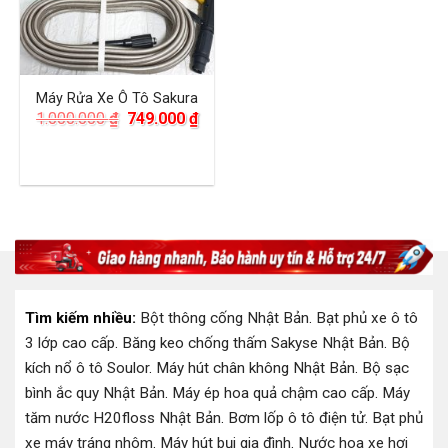
Máy Rửa Xe Ô Tô Sakura
Giá
Giá
1.000.000
₫
749.000
₫
gốc
hiện
là:
tại
1.000.000 ₫.
là:
749.000 ₫.
Tìm kiếm nhiều:
Bột thông cống Nhật Bản
.
Bạt phủ xe ô tô
3 lớp cao cấp
.
Băng keo chống thấm Sakyse Nhật Bản
.
Bộ
kích nổ ô tô Soulor
.
Máy hút chân không Nhật Bản
.
Bộ sạc
bình ắc quy Nhật Bản
.
Máy ép hoa quả chậm cao cấp
.
Máy
tăm nước H20floss Nhật Bản
.
Bơm lốp ô tô điện tử
.
Bạt phủ
xe máy tráng nhôm
.
Máy hút bụi gia đình
.
Nước hoa xe hơi