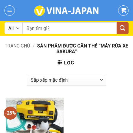
Skip
to
content
Tìm
kiếm:
TRANG CHỦ
/
SẢN PHẨM ĐƯỢC GẮN THẺ “MÁY RỬA XE
SAKURA”
LỌC
-25%