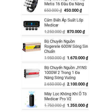
Metis 16 Đầu Đa Năng
1.990.000 ₫.
là:
1.680.000 ₫.
Giá
Giá
650.000
₫
450.000
₫
gốc
hiện
Cảm Biến Áp Suất Lốp
là:
tại
Medicar
650.000 ₫.
là:
450.000 ₫.
Giá
Giá
1.250.000
₫
870.000
₫
gốc
hiện
Bộ Chuyển Nguồn
là:
tại
Rogerele 600W Sóng Sin
1.250.000 ₫.
là:
Chuẩn
870.000 ₫.
Giá
Giá
1.950.000
₫
1.670.000
₫
gốc
hiện
Bộ Chuyển Nguồn JYINS
là:
tại
1000W 2 Trong 1 Đa
1.950.000 ₫.
là:
Năng Sóng Vuông
1.670.000 ₫.
Giá
Giá
2.650.000
₫
2.100.000
₫
gốc
hiện
Máy Lọc Không Khí Ô Tô
là:
tại
Medicar Pro V2
2.650.000 ₫.
là:
2.100.000 ₫.
Giá
Giá
1.750.000
₫
1.350.000
₫
gốc
hiện