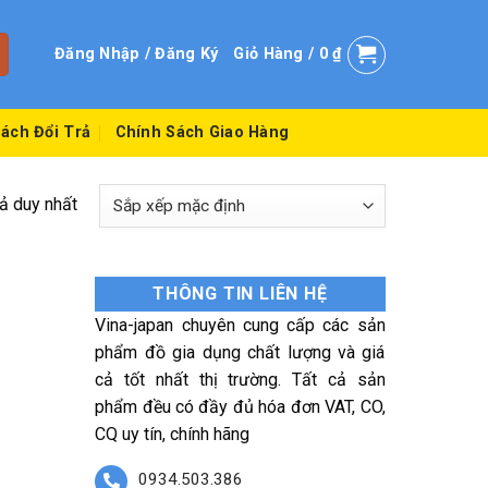
Đăng Nhập / Đăng Ký
Giỏ Hàng /
0
₫
ách Đổi Trả
Chính Sách Giao Hàng
uả duy nhất
THÔNG TIN LIÊN HỆ
Vina-japan chuyên cung cấp các sản
phẩm đồ gia dụng chất lượng và giá
cả tốt nhất thị trường. Tất cả sản
phẩm đều có đầy đủ hóa đơn VAT, CO,
CQ uy tín, chính hãng
0934.503.386