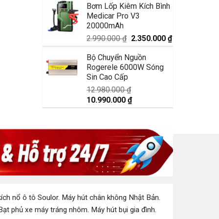
Bơm Lốp Kiêm Kích Bình
là:
tại
Medicar Pro V3
1.750.000 ₫.
là:
20000mAh
1.350.000 ₫.
Giá
Giá
2.990.000
₫
2.350.000
₫
gốc
hiện
Bộ Chuyển Nguồn
là:
tại
Rogerele 6000W Sóng
2.990.000 ₫.
là:
Sin Cao Cấp
2.350.000 ₫.
12.980.000
₫
Giá
Giá
10.990.000
₫
gốc
hiện
là:
tại
12.980.000 ₫.
là:
10.990.000 ₫.
ích nổ ô tô Soulor
.
Máy hút chân không Nhật Bản
.
Bạt phủ xe máy tráng nhôm
.
Máy hút bụi gia đình
.