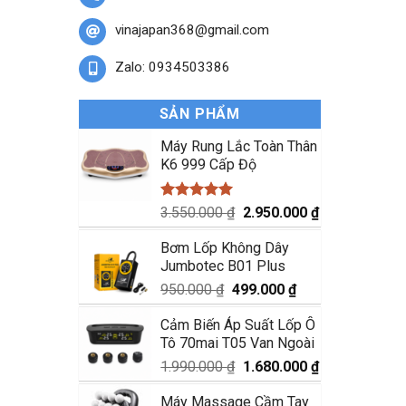
vinajapan368@gmail.com
Zalo: 0934503386
SẢN PHẨM
Máy Rung Lắc Toàn Thân
K6 999 Cấp Độ
Được xếp
Giá
Giá
3.550.000
₫
2.950.000
₫
hạng
5.00
gốc
hiện
5 sao
Bơm Lốp Không Dây
là:
tại
Jumbotec B01 Plus
3.550.000 ₫.
là:
2.950.000 ₫.
Giá
Giá
950.000
₫
499.000
₫
gốc
hiện
Cảm Biến Áp Suất Lốp Ô
là:
tại
Tô 70mai T05 Van Ngoài
950.000 ₫.
là:
499.000 ₫.
Giá
Giá
1.990.000
₫
1.680.000
₫
gốc
hiện
Máy Massage Cầm Tay
là:
tại