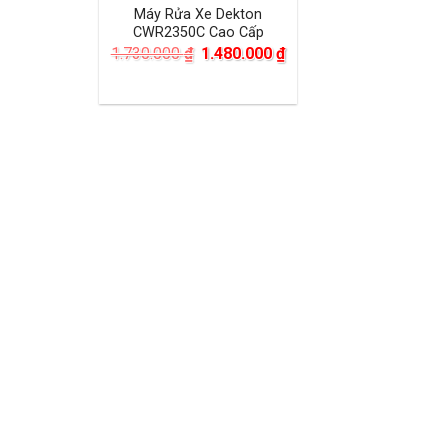
Máy Rửa Xe Dekton
CWR2350C Cao Cấp
Giá
Giá
1.730.000
₫
1.480.000
₫
gốc
hiện
là:
tại
1.730.000 ₫.
là:
1.480.000 ₫.