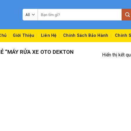
Tìm
kiếm:
Chủ
Giới Thiệu
Liên Hệ
Chính Sách Bảo Hành
Chính S
Ẻ “MÁY RỬA XE OTO DEKTON
Hiển thị kết q