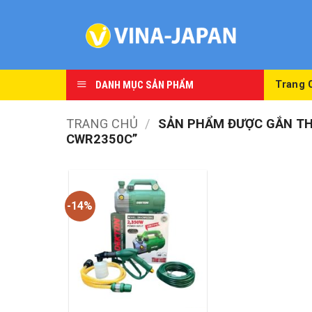
Skip
to
content
DANH MỤC SẢN PHẨM
Trang 
TRANG CHỦ
/
SẢN PHẨM ĐƯỢC GẮN TH
CWR2350C”
-14%