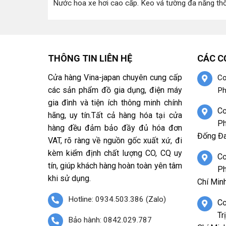
Nước hoa xe hơi cao cấp
.
Keo vá tường đa năng th
THÔNG TIN LIÊN HỆ
CÁC C
Cửa hàng Vina-japan chuyên cung cấp
Cơ
các sản phẩm đồ gia dụng, điện máy
Ph
gia đình và tiện ích thông minh chính
Cơ
hãng, uy tín.Tất cả hàng hóa tại cửa
Ph
hàng đều đảm bảo đầy đủ hóa đơn
Đống Đa
VAT, rõ ràng về nguồn gốc xuất xứ, đi
kèm kiểm định chất lượng CO, CQ uy
Cơ
tín, giúp khách hàng hoàn toàn yên tâm
Ph
khi sử dụng.
Chí Minh
Hotline: 0934.503.386 (Zalo)
Cơ
Tr
Bảo hành: 0842.029.787