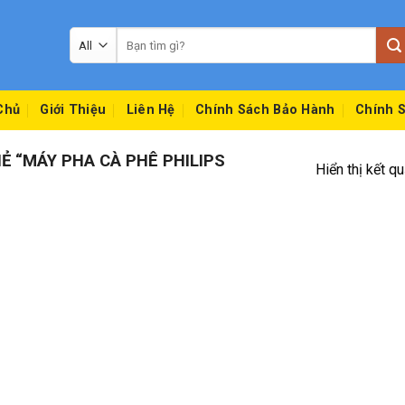
Tìm
kiếm:
Chủ
Giới Thiệu
Liên Hệ
Chính Sách Bảo Hành
Chính S
 “MÁY PHA CÀ PHÊ PHILIPS
Hiển thị kết q