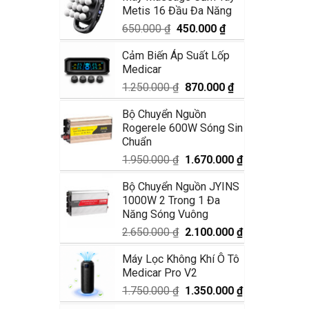
Metis 16 Đầu Đa Năng
1.990.000 ₫.
là:
1.680.000 ₫.
Giá
Giá
650.000
₫
450.000
₫
gốc
hiện
Cảm Biến Áp Suất Lốp
là:
tại
Medicar
650.000 ₫.
là:
450.000 ₫.
Giá
Giá
1.250.000
₫
870.000
₫
gốc
hiện
Bộ Chuyển Nguồn
là:
tại
Rogerele 600W Sóng Sin
1.250.000 ₫.
là:
Chuẩn
870.000 ₫.
Giá
Giá
1.950.000
₫
1.670.000
₫
gốc
hiện
Bộ Chuyển Nguồn JYINS
là:
tại
1000W 2 Trong 1 Đa
1.950.000 ₫.
là:
Năng Sóng Vuông
1.670.000 ₫.
Giá
Giá
2.650.000
₫
2.100.000
₫
gốc
hiện
Máy Lọc Không Khí Ô Tô
là:
tại
Medicar Pro V2
2.650.000 ₫.
là:
2.100.000 ₫.
Giá
Giá
1.750.000
₫
1.350.000
₫
gốc
hiện