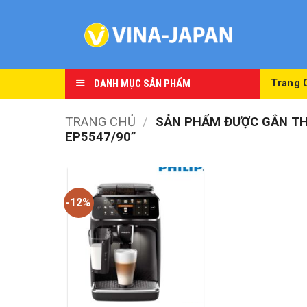
Skip
to
content
DANH MỤC SẢN PHẨM
Trang 
TRANG CHỦ
/
SẢN PHẨM ĐƯỢC GẮN THẺ
EP5547/90”
-12%