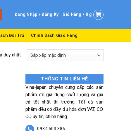
Đăng Nhập / Đăng Ký
Giỏ Hàng /
0
₫
ách Đổi Trả
Chính Sách Giao Hàng
uả duy nhất
THÔNG TIN LIÊN HỆ
Vina-japan chuyên cung cấp các sản
phẩm đồ gia dụng chất lượng và giá
cả tốt nhất thị trường. Tất cả sản
phẩm đều có đầy đủ hóa đơn VAT, CO,
CQ uy tín, chính hãng
0934.503.386