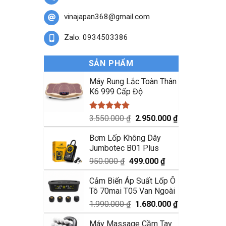
vinajapan368@gmail.com
Zalo: 0934503386
SẢN PHẨM
Máy Rung Lắc Toàn Thân
K6 999 Cấp Độ
Được xếp
Giá
Giá
3.550.000
₫
2.950.000
₫
hạng
5.00
gốc
hiện
5 sao
Bơm Lốp Không Dây
là:
tại
Jumbotec B01 Plus
3.550.000 ₫.
là:
2.950.000 ₫.
Giá
Giá
950.000
₫
499.000
₫
gốc
hiện
Cảm Biến Áp Suất Lốp Ô
là:
tại
Tô 70mai T05 Van Ngoài
950.000 ₫.
là:
499.000 ₫.
Giá
Giá
1.990.000
₫
1.680.000
₫
gốc
hiện
Máy Massage Cầm Tay
là:
tại