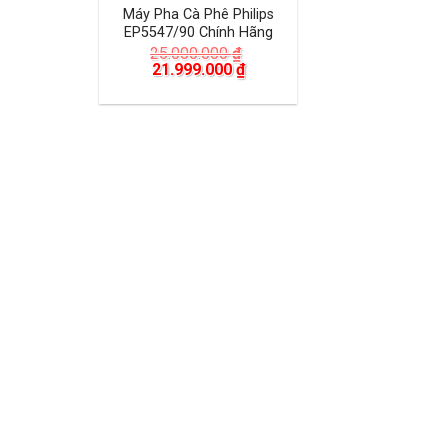
Máy Pha Cà Phê Philips
EP5547/90 Chính Hãng
25.000.000
₫
Giá
Giá
21.999.000
₫
gốc
hiện
là:
tại
25.000.000 ₫.
là:
21.999.000 ₫.