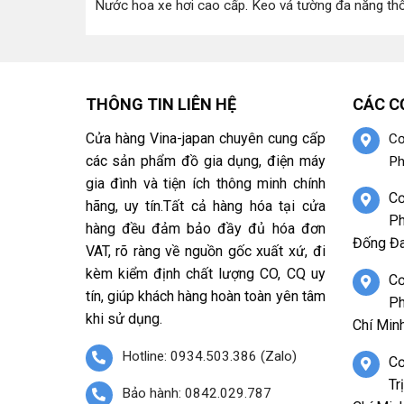
Nước hoa xe hơi cao cấp
.
Keo vá tường đa năng th
THÔNG TIN LIÊN HỆ
CÁC C
Cửa hàng Vina-japan chuyên cung cấp
Cơ
các sản phẩm đồ gia dụng, điện máy
Ph
gia đình và tiện ích thông minh chính
Cơ
hãng, uy tín.Tất cả hàng hóa tại cửa
Ph
hàng đều đảm bảo đầy đủ hóa đơn
Đống Đa
VAT, rõ ràng về nguồn gốc xuất xứ, đi
kèm kiểm định chất lượng CO, CQ uy
Cơ
tín, giúp khách hàng hoàn toàn yên tâm
Ph
khi sử dụng.
Chí Minh
Hotline: 0934.503.386 (Zalo)
Cơ
Tr
Bảo hành: 0842.029.787