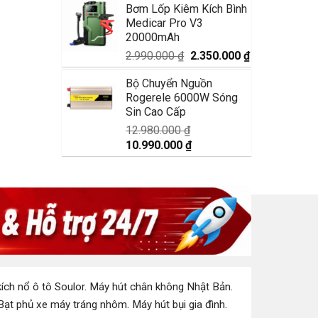
Bơm Lốp Kiêm Kích Bình
là:
tại
Medicar Pro V3
1.750.000 ₫.
là:
20000mAh
1.350.000 ₫.
Giá
Giá
2.990.000
₫
2.350.000
₫
gốc
hiện
Bộ Chuyển Nguồn
là:
tại
Rogerele 6000W Sóng
2.990.000 ₫.
là:
Sin Cao Cấp
2.350.000 ₫.
12.980.000
₫
Giá
Giá
10.990.000
₫
gốc
hiện
là:
tại
12.980.000 ₫.
là:
10.990.000 ₫.
ích nổ ô tô Soulor
.
Máy hút chân không Nhật Bản
.
Bạt phủ xe máy tráng nhôm
.
Máy hút bụi gia đình
.