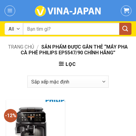
Skip
to
content
Tìm
kiếm:
TRANG CHỦ
/
SẢN PHẨM ĐƯỢC GẮN THẺ “MÁY PHA
CÀ PHÊ PHILIPS EP5547/90 CHÍNH HÃNG”
LỌC
-12%