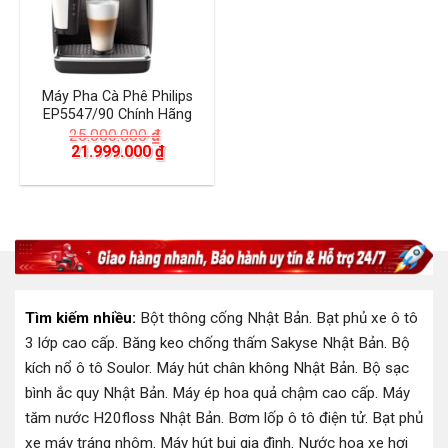
Máy Pha Cà Phê Philips
EP5547/90 Chính Hãng
25.000.000
₫
Giá
Giá
21.999.000
₫
gốc
hiện
là:
tại
25.000.000 ₫.
là:
21.999.000 ₫.
Tìm kiếm nhiều:
Bột thông cống Nhật Bản
.
Bạt phủ xe ô tô
3 lớp cao cấp
.
Băng keo chống thấm Sakyse Nhật Bản
.
Bộ
kích nổ ô tô Soulor
.
Máy hút chân không Nhật Bản
.
Bộ sạc
bình ắc quy Nhật Bản
.
Máy ép hoa quả chậm cao cấp
.
Máy
tăm nước H20floss Nhật Bản
.
Bơm lốp ô tô điện tử
.
Bạt phủ
xe máy tráng nhôm
.
Máy hút bụi gia đình
.
Nước hoa xe hơi