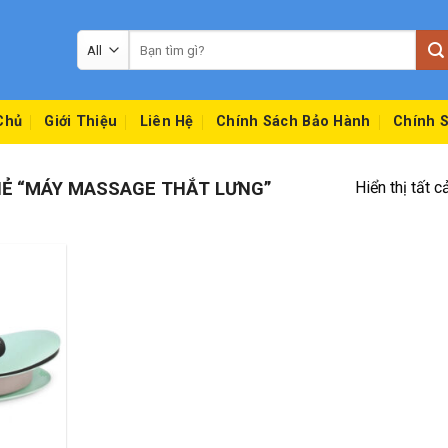
Tìm
kiếm:
Chủ
Giới Thiệu
Liên Hệ
Chính Sách Bảo Hành
Chính S
Ẻ “MÁY MASSAGE THẮT LƯNG”
Hiển thị tất c