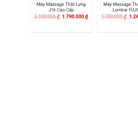
Máy Massage Thắt Lưng
Máy Massage Th
J16 Cao Cấp
Lumbar FUJ
Giá
Giá
Giá
2.150.000
₫
1.790.000
₫
1.750.000
₫
1.2
gốc
hiện
gốc
là:
tại
là:
2.150.000 ₫.
là:
1.75
1.790.000 ₫.