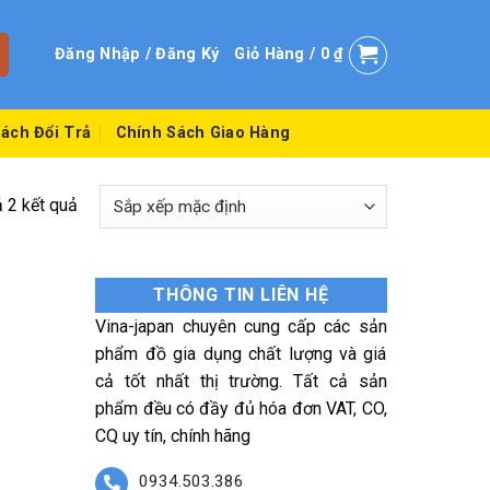
Đăng Nhập / Đăng Ký
Giỏ Hàng /
0
₫
ách Đổi Trả
Chính Sách Giao Hàng
ả 2 kết quả
THÔNG TIN LIÊN HỆ
Vina-japan chuyên cung cấp các sản
phẩm đồ gia dụng chất lượng và giá
cả tốt nhất thị trường. Tất cả sản
phẩm đều có đầy đủ hóa đơn VAT, CO,
CQ uy tín, chính hãng
0934.503.386