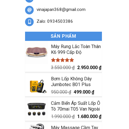
vinajapan368@gmail.com
Zalo: 0934503386
SẢN PHẨM
Máy Rung Lắc Toàn Thân
K6 999 Cấp Độ
Được xếp
Giá
Giá
3.550.000
₫
2.950.000
₫
hạng
5.00
gốc
hiện
5 sao
Bơm Lốp Không Dây
là:
tại
Jumbotec B01 Plus
3.550.000 ₫.
là:
2.950.000 ₫.
Giá
Giá
950.000
₫
499.000
₫
gốc
hiện
Cảm Biến Áp Suất Lốp Ô
là:
tại
Tô 70mai T05 Van Ngoài
950.000 ₫.
là:
499.000 ₫.
Giá
Giá
1.990.000
₫
1.680.000
₫
gốc
hiện
Máy Massage Cầm Tay
là:
tại