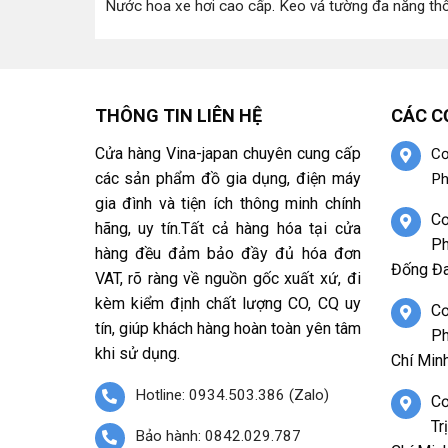
Nước hoa xe hơi cao cấp
.
Keo vá tường đa năng th
THÔNG TIN LIÊN HỆ
CÁC C
Cửa hàng Vina-japan chuyên cung cấp
Cơ
các sản phẩm đồ gia dụng, điện máy
Ph
gia đình và tiện ích thông minh chính
Cơ
hãng, uy tín.Tất cả hàng hóa tại cửa
Ph
hàng đều đảm bảo đầy đủ hóa đơn
Đống Đa
VAT, rõ ràng về nguồn gốc xuất xứ, đi
kèm kiểm định chất lượng CO, CQ uy
Cơ
tín, giúp khách hàng hoàn toàn yên tâm
Ph
khi sử dụng.
Chí Minh
Hotline: 0934.503.386 (Zalo)
Cơ
Tr
Bảo hành: 0842.029.787