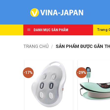
Skip
to
content
DANH MỤC SẢN PHẨM
Trang 
TRANG CHỦ
/
SẢN PHẨM ĐƯỢC GẮN TH
-17%
-29%