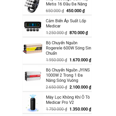
Metis 16 Đầu Đa Năng
1.990.000 ₫.
là:
1.680.000 ₫.
Giá
Giá
650.000
₫
450.000
₫
gốc
hiện
Cảm Biến Áp Suất Lốp
là:
tại
Medicar
650.000 ₫.
là:
450.000 ₫.
Giá
Giá
1.250.000
₫
870.000
₫
gốc
hiện
Bộ Chuyển Nguồn
là:
tại
Rogerele 600W Sóng Sin
1.250.000 ₫.
là:
Chuẩn
870.000 ₫.
Giá
Giá
1.950.000
₫
1.670.000
₫
gốc
hiện
Bộ Chuyển Nguồn JYINS
là:
tại
1000W 2 Trong 1 Đa
1.950.000 ₫.
là:
Năng Sóng Vuông
1.670.000 ₫.
Giá
Giá
2.650.000
₫
2.100.000
₫
gốc
hiện
Máy Lọc Không Khí Ô Tô
là:
tại
Medicar Pro V2
2.650.000 ₫.
là:
2.100.000 ₫.
Giá
Giá
1.750.000
₫
1.350.000
₫
gốc
hiện