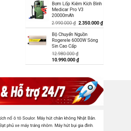
Bơm Lốp Kiêm Kích Bình
là:
tại
Medicar Pro V3
1.750.000 ₫.
là:
20000mAh
1.350.000 ₫.
Giá
Giá
2.990.000
₫
2.350.000
₫
gốc
hiện
Bộ Chuyển Nguồn
là:
tại
Rogerele 6000W Sóng
2.990.000 ₫.
là:
Sin Cao Cấp
2.350.000 ₫.
12.980.000
₫
Giá
Giá
10.990.000
₫
gốc
hiện
là:
tại
12.980.000 ₫.
là:
10.990.000 ₫.
ích nổ ô tô Soulor
.
Máy hút chân không Nhật Bản
.
Bạt phủ xe máy tráng nhôm
.
Máy hút bụi gia đình
.