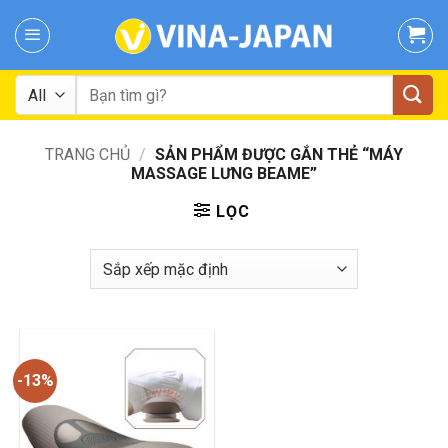
Skip
to
content
Tìm
kiếm:
TRANG CHỦ
/
SẢN PHẨM ĐƯỢC GẮN THẺ “MÁY
MASSAGE LƯNG BEAME”
LỌC
-13%