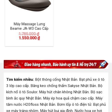
Máy Massage Lưng
Beame JA-W3 Cao Cấp
1.785.000
₫
Giá
Giá
1.550.000
₫
gốc
hiện
là:
tại
1.785.000 ₫.
là:
1.550.000 ₫.
Tìm kiếm nhiều:
Bột thông cống Nhật Bản
.
Bạt phủ xe ô tô
3 lớp cao cấp
.
Băng keo chống thấm Sakyse Nhật Bản
.
Bộ
kích nổ ô tô Soulor
.
Máy hút chân không Nhật Bản
.
Bộ sạc
bình ắc quy Nhật Bản
.
Máy ép hoa quả chậm cao cấp
.
Máy
tăm nước H20floss Nhật Bản
.
Bơm lốp ô tô điện tử
.
Bạt phủ
xe máy tráng nhôm
.
Máy hút bụi gia đình
.
Nước hoa xe hơi