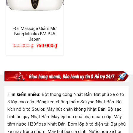
Đai Massage Giảm Mỡ
Bụng Misuko BM-B45
Japan
Giá
Giá
950.000
₫
750.000
₫
gốc
hiện
là:
tại
950.000 ₫.
là:
750.000 ₫.
Tìm kiếm nhiều:
Bột thông cống Nhật Bản
.
Bạt phủ xe ô tô
3 lớp cao cấp
.
Băng keo chống thấm Sakyse Nhật Bản
.
Bộ
kích nổ ô tô Soulor
.
Máy hút chân không Nhật Bản
.
Bộ sạc
bình ắc quy Nhật Bản
.
Máy ép hoa quả chậm cao cấp
.
Máy
tăm nước H20floss Nhật Bản
.
Bơm lốp ô tô điện tử
.
Bạt phủ
xe máy tráng nhôm
.
Máy hút bụi gia đình
.
Nước hoa xe hơi