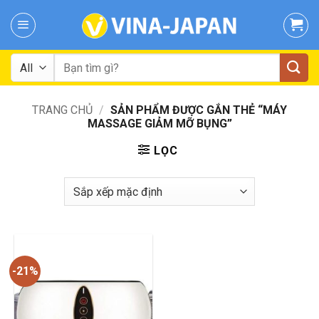
Skip
to
content
Tìm
kiếm:
TRANG CHỦ
/
SẢN PHẨM ĐƯỢC GẮN THẺ “MÁY
MASSAGE GIẢM MỠ BỤNG”
LỌC
-21%