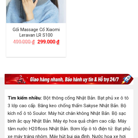
Gối Massage Cổ Xiaomi
Leravan LR S100
Giá
Giá
499.000
₫
299.000
₫
gốc
hiện
là:
tại
499.000 ₫.
là:
299.000 ₫.
Tìm kiếm nhiều:
Bột thông cống Nhật Bản
.
Bạt phủ xe ô tô
3 lớp cao cấp
.
Băng keo chống thấm Sakyse Nhật Bản
.
Bộ
kích nổ ô tô Soulor
.
Máy hút chân không Nhật Bản
.
Bộ sạc
bình ắc quy Nhật Bản
.
Máy ép hoa quả chậm cao cấp
.
Máy
tăm nước H20floss Nhật Bản
.
Bơm lốp ô tô điện tử
.
Bạt phủ
xe máy tráng nhôm
.
Máy hút bụi gia đình
.
Nước hoa xe hơi