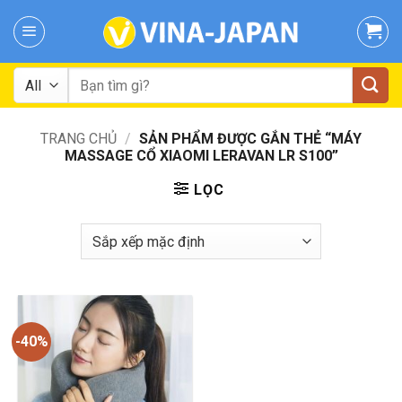
Skip
to
content
Tìm
kiếm:
TRANG CHỦ
/
SẢN PHẨM ĐƯỢC GẮN THẺ “MÁY
MASSAGE CỔ XIAOMI LERAVAN LR S100”
LỌC
-40%