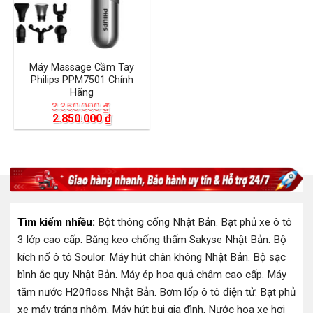
Máy Massage Cầm Tay
Philips PPM7501 Chính
Hãng
3.350.000
₫
Giá
Giá
2.850.000
₫
gốc
hiện
là:
tại
3.350.000 ₫.
là:
2.850.000 ₫.
Tìm kiếm nhiều:
Bột thông cống Nhật Bản
.
Bạt phủ xe ô tô
3 lớp cao cấp
.
Băng keo chống thấm Sakyse Nhật Bản
.
Bộ
kích nổ ô tô Soulor
.
Máy hút chân không Nhật Bản
.
Bộ sạc
bình ắc quy Nhật Bản
.
Máy ép hoa quả chậm cao cấp
.
Máy
tăm nước H20floss Nhật Bản
.
Bơm lốp ô tô điện tử
.
Bạt phủ
xe máy tráng nhôm
.
Máy hút bụi gia đình
.
Nước hoa xe hơi