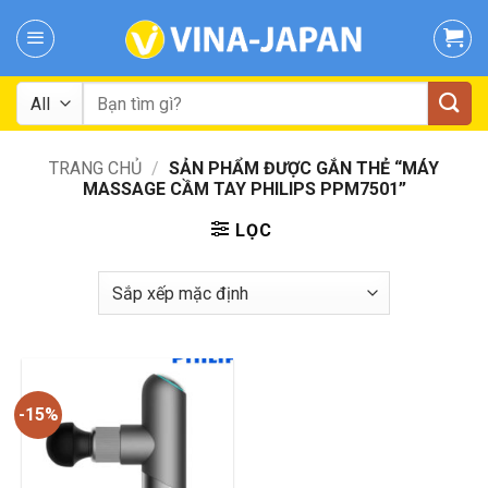
Skip
to
content
Tìm
kiếm:
TRANG CHỦ
/
SẢN PHẨM ĐƯỢC GẮN THẺ “MÁY
MASSAGE CẦM TAY PHILIPS PPM7501”
LỌC
-15%