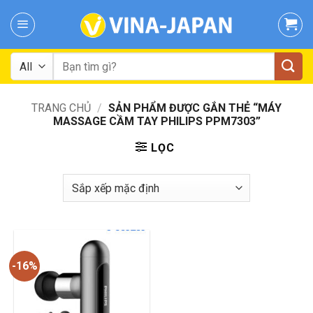
Skip
to
content
Tìm
kiếm:
TRANG CHỦ
/
SẢN PHẨM ĐƯỢC GẮN THẺ “MÁY
MASSAGE CẦM TAY PHILIPS PPM7303”
LỌC
-16%