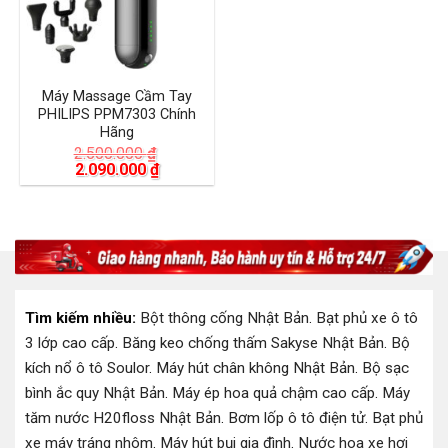
Máy Massage Cầm Tay
PHILIPS PPM7303 Chính
Hãng
2.500.000
₫
Giá
Giá
2.090.000
₫
gốc
hiện
là:
tại
2.500.000 ₫.
là:
2.090.000 ₫.
Tìm kiếm nhiều:
Bột thông cống Nhật Bản
.
Bạt phủ xe ô tô
3 lớp cao cấp
.
Băng keo chống thấm Sakyse Nhật Bản
.
Bộ
kích nổ ô tô Soulor
.
Máy hút chân không Nhật Bản
.
Bộ sạc
bình ắc quy Nhật Bản
.
Máy ép hoa quả chậm cao cấp
.
Máy
tăm nước H20floss Nhật Bản
.
Bơm lốp ô tô điện tử
.
Bạt phủ
xe máy tráng nhôm
.
Máy hút bụi gia đình
.
Nước hoa xe hơi