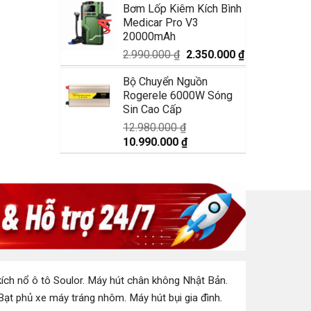
Bơm Lốp Kiêm Kích Bình
là:
tại
Medicar Pro V3
1.750.000 ₫.
là:
20000mAh
1.350.000 ₫.
Giá
Giá
2.990.000
₫
2.350.000
₫
gốc
hiện
Bộ Chuyển Nguồn
là:
tại
Rogerele 6000W Sóng
2.990.000 ₫.
là:
Sin Cao Cấp
2.350.000 ₫.
12.980.000
₫
Giá
Giá
10.990.000
₫
gốc
hiện
là:
tại
12.980.000 ₫.
là:
10.990.000 ₫.
ích nổ ô tô Soulor
.
Máy hút chân không Nhật Bản
.
Bạt phủ xe máy tráng nhôm
.
Máy hút bụi gia đình
.