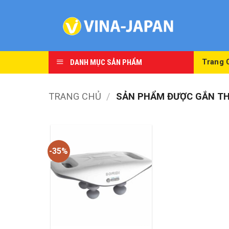
Skip
to
content
DANH MỤC SẢN PHẨM
Trang 
TRANG CHỦ
/
SẢN PHẨM ĐƯỢC GẮN THẺ
-35%