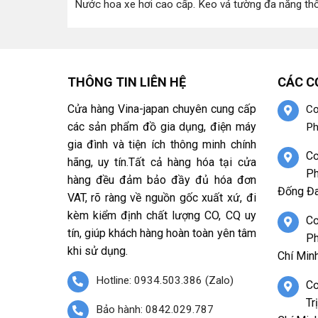
Nước hoa xe hơi cao cấp
.
Keo vá tường đa năng th
THÔNG TIN LIÊN HỆ
CÁC C
Cửa hàng Vina-japan chuyên cung cấp
Cơ
các sản phẩm đồ gia dụng, điện máy
Ph
gia đình và tiện ích thông minh chính
Cơ
hãng, uy tín.Tất cả hàng hóa tại cửa
Ph
hàng đều đảm bảo đầy đủ hóa đơn
Đống Đa
VAT, rõ ràng về nguồn gốc xuất xứ, đi
kèm kiểm định chất lượng CO, CQ uy
Cơ
tín, giúp khách hàng hoàn toàn yên tâm
Ph
khi sử dụng.
Chí Minh
Hotline: 0934.503.386 (Zalo)
Cơ
Tr
Bảo hành: 0842.029.787