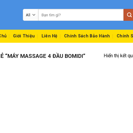
Tìm
kiếm:
Chủ
Giới Thiệu
Liên Hệ
Chính Sách Bảo Hành
Chính S
 “MÁY MASSAGE 4 ĐẦU BOMIDI”
Hiển thị kết q