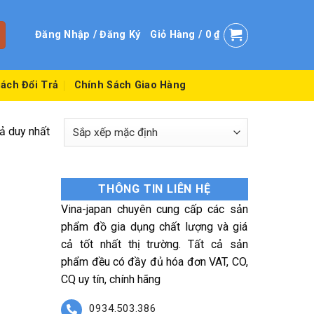
Đăng Nhập / Đăng Ký
Giỏ Hàng /
0
₫
ách Đổi Trả
Chính Sách Giao Hàng
uả duy nhất
THÔNG TIN LIÊN HỆ
Vina-japan chuyên cung cấp các sản
phẩm đồ gia dụng chất lượng và giá
cả tốt nhất thị trường. Tất cả sản
phẩm đều có đầy đủ hóa đơn VAT, CO,
CQ uy tín, chính hãng
0934.503.386