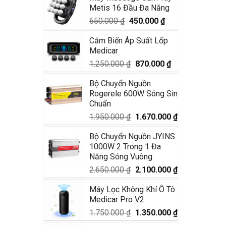
Metis 16 Đầu Đa Năng
1.990.000 ₫.
là:
1.680.000 ₫.
Giá
Giá
650.000
₫
450.000
₫
gốc
hiện
Cảm Biến Áp Suất Lốp
là:
tại
Medicar
650.000 ₫.
là:
450.000 ₫.
Giá
Giá
1.250.000
₫
870.000
₫
gốc
hiện
Bộ Chuyển Nguồn
là:
tại
Rogerele 600W Sóng Sin
1.250.000 ₫.
là:
Chuẩn
870.000 ₫.
Giá
Giá
1.950.000
₫
1.670.000
₫
gốc
hiện
Bộ Chuyển Nguồn JYINS
là:
tại
1000W 2 Trong 1 Đa
1.950.000 ₫.
là:
Năng Sóng Vuông
1.670.000 ₫.
Giá
Giá
2.650.000
₫
2.100.000
₫
gốc
hiện
Máy Lọc Không Khí Ô Tô
là:
tại
Medicar Pro V2
2.650.000 ₫.
là:
2.100.000 ₫.
Giá
Giá
1.750.000
₫
1.350.000
₫
gốc
hiện