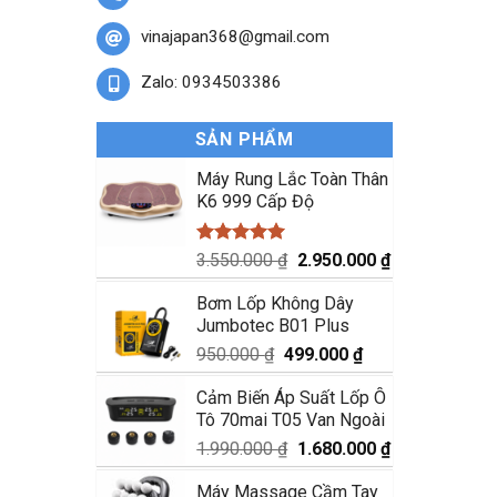
vinajapan368@gmail.com
Zalo: 0934503386
SẢN PHẨM
Máy Rung Lắc Toàn Thân
K6 999 Cấp Độ
Được xếp
Giá
Giá
3.550.000
₫
2.950.000
₫
hạng
5.00
gốc
hiện
5 sao
Bơm Lốp Không Dây
là:
tại
Jumbotec B01 Plus
3.550.000 ₫.
là:
2.950.000 ₫.
Giá
Giá
950.000
₫
499.000
₫
gốc
hiện
Cảm Biến Áp Suất Lốp Ô
là:
tại
Tô 70mai T05 Van Ngoài
950.000 ₫.
là:
499.000 ₫.
Giá
Giá
1.990.000
₫
1.680.000
₫
gốc
hiện
Máy Massage Cầm Tay
là:
tại