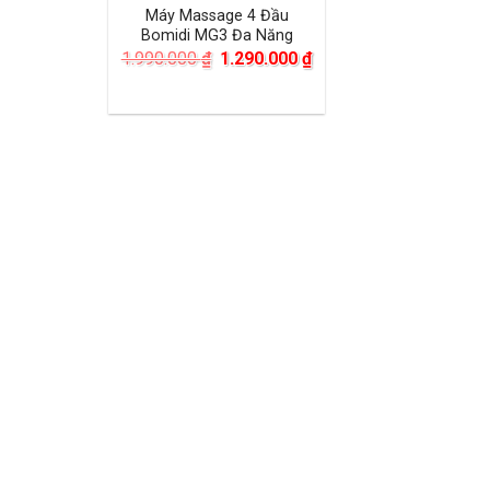
Máy Massage 4 Đầu
Bomidi MG3 Đa Năng
Giá
Giá
1.990.000
₫
1.290.000
₫
gốc
hiện
là:
tại
1.990.000 ₫.
là:
1.290.000 ₫.