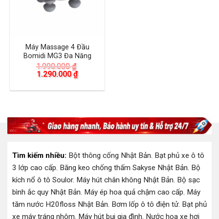
Máy Massage 4 Đầu
Bomidi MG3 Đa Năng
1.990.000
₫
Giá
Giá
1.290.000
₫
gốc
hiện
là:
tại
1.990.000 ₫.
là:
1.290.000 ₫.
Tìm kiếm nhiều:
Bột thông cống Nhật Bản
.
Bạt phủ xe ô tô
3 lớp cao cấp
.
Băng keo chống thấm Sakyse Nhật Bản
.
Bộ
kích nổ ô tô Soulor
.
Máy hút chân không Nhật Bản
.
Bộ sạc
bình ắc quy Nhật Bản
.
Máy ép hoa quả chậm cao cấp
.
Máy
tăm nước H20floss Nhật Bản
.
Bơm lốp ô tô điện tử
.
Bạt phủ
xe máy tráng nhôm
.
Máy hút bụi gia đình
.
Nước hoa xe hơi