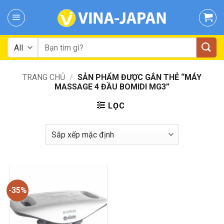
Skip
to
content
Tìm
kiếm:
TRANG CHỦ
/
SẢN PHẨM ĐƯỢC GẮN THẺ “MÁY
MASSAGE 4 ĐẦU BOMIDI MG3”
LỌC
-35%