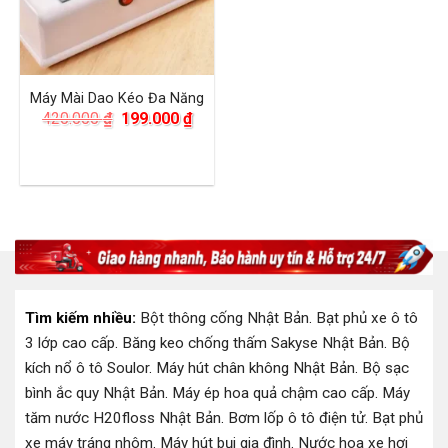
Máy Mài Dao Kéo Đa Năng
Giá
Giá
420.000
₫
199.000
₫
gốc
hiện
là:
tại
420.000 ₫.
là:
199.000 ₫.
Tìm kiếm nhiều:
Bột thông cống Nhật Bản
.
Bạt phủ xe ô tô
3 lớp cao cấp
.
Băng keo chống thấm Sakyse Nhật Bản
.
Bộ
kích nổ ô tô Soulor
.
Máy hút chân không Nhật Bản
.
Bộ sạc
bình ắc quy Nhật Bản
.
Máy ép hoa quả chậm cao cấp
.
Máy
tăm nước H20floss Nhật Bản
.
Bơm lốp ô tô điện tử
.
Bạt phủ
xe máy tráng nhôm
.
Máy hút bụi gia đình
.
Nước hoa xe hơi