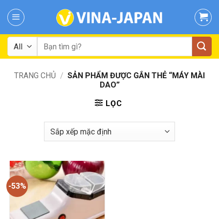
Skip
to
content
Tìm
kiếm:
TRANG CHỦ
/
SẢN PHẨM ĐƯỢC GẮN THẺ “MÁY MÀI
DAO”
LỌC
-53%