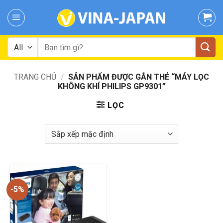
Skip
to
content
Tìm
kiếm:
TRANG CHỦ
/
SẢN PHẨM ĐƯỢC GẮN THẺ “MÁY LỌC
KHÔNG KHÍ PHILIPS GP9301”
LỌC
-5%