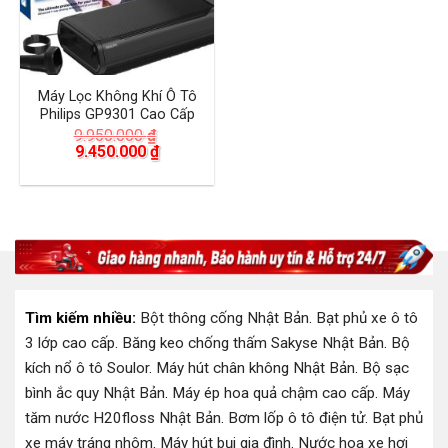
Máy Lọc Không Khí Ô Tô
Philips GP9301 Cao Cấp
9.950.000
₫
Giá
Giá
9.450.000
₫
gốc
hiện
là:
tại
9.950.000 ₫.
là:
9.450.000 ₫.
Tìm kiếm nhiều:
Bột thông cống Nhật Bản
.
Bạt phủ xe ô tô
3 lớp cao cấp
.
Băng keo chống thấm Sakyse Nhật Bản
.
Bộ
kích nổ ô tô Soulor
.
Máy hút chân không Nhật Bản
.
Bộ sạc
bình ắc quy Nhật Bản
.
Máy ép hoa quả chậm cao cấp
.
Máy
tăm nước H20floss Nhật Bản
.
Bơm lốp ô tô điện tử
.
Bạt phủ
xe máy tráng nhôm
.
Máy hút bụi gia đình
.
Nước hoa xe hơi