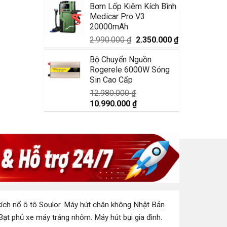
Bơm Lốp Kiêm Kích Bình
là:
tại
Medicar Pro V3
1.750.000 ₫.
là:
20000mAh
1.350.000 ₫.
Giá
Giá
2.990.000
₫
2.350.000
₫
gốc
hiện
Bộ Chuyển Nguồn
là:
tại
Rogerele 6000W Sóng
2.990.000 ₫.
là:
Sin Cao Cấp
2.350.000 ₫.
12.980.000
₫
Giá
Giá
10.990.000
₫
gốc
hiện
là:
tại
12.980.000 ₫.
là:
10.990.000 ₫.
ích nổ ô tô Soulor
.
Máy hút chân không Nhật Bản
.
Bạt phủ xe máy tráng nhôm
.
Máy hút bụi gia đình
.