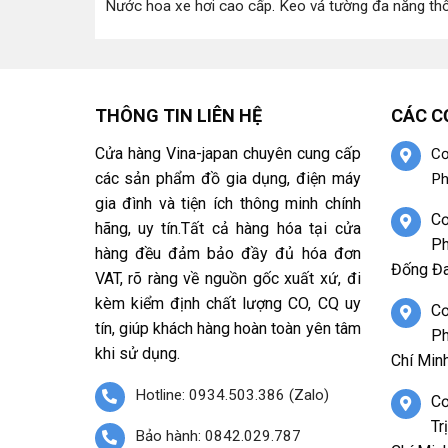
Nước hoa xe hơi cao cấp
.
Keo vá tường đa năng th
THÔNG TIN LIÊN HỆ
CÁC C
Cửa hàng Vina-japan chuyên cung cấp
Cơ
các sản phẩm đồ gia dụng, điện máy
Ph
gia đình và tiện ích thông minh chính
Cơ
hãng, uy tín.Tất cả hàng hóa tại cửa
Ph
hàng đều đảm bảo đầy đủ hóa đơn
Đống Đa
VAT, rõ ràng về nguồn gốc xuất xứ, đi
kèm kiểm định chất lượng CO, CQ uy
Cơ
tín, giúp khách hàng hoàn toàn yên tâm
Ph
khi sử dụng.
Chí Minh
Hotline: 0934.503.386 (Zalo)
Cơ
Tr
Bảo hành: 0842.029.787