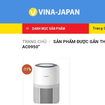
Skip
to
content
DANH MỤC SẢN PHẨM
Trang 
TRANG CHỦ
/
SẢN PHẨM ĐƯỢC GẮN THẺ
AC0950”
-11%