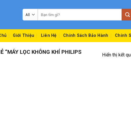
Tìm
kiếm:
Chủ
Giới Thiệu
Liên Hệ
Chính Sách Bảo Hành
Chính S
 “MÁY LỌC KHÔNG KHÍ PHILIPS
Hiển thị kết q