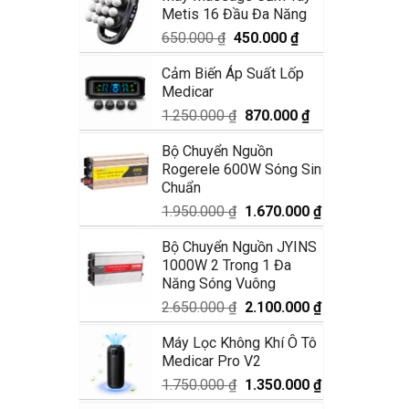
Metis 16 Đầu Đa Năng
1.990.000 ₫.
là:
1.680.000 ₫.
Giá
Giá
650.000
₫
450.000
₫
gốc
hiện
Cảm Biến Áp Suất Lốp
là:
tại
Medicar
650.000 ₫.
là:
450.000 ₫.
Giá
Giá
1.250.000
₫
870.000
₫
gốc
hiện
Bộ Chuyển Nguồn
là:
tại
Rogerele 600W Sóng Sin
1.250.000 ₫.
là:
Chuẩn
870.000 ₫.
Giá
Giá
1.950.000
₫
1.670.000
₫
gốc
hiện
Bộ Chuyển Nguồn JYINS
là:
tại
1000W 2 Trong 1 Đa
1.950.000 ₫.
là:
Năng Sóng Vuông
1.670.000 ₫.
Giá
Giá
2.650.000
₫
2.100.000
₫
gốc
hiện
Máy Lọc Không Khí Ô Tô
là:
tại
Medicar Pro V2
2.650.000 ₫.
là:
2.100.000 ₫.
Giá
Giá
1.750.000
₫
1.350.000
₫
gốc
hiện