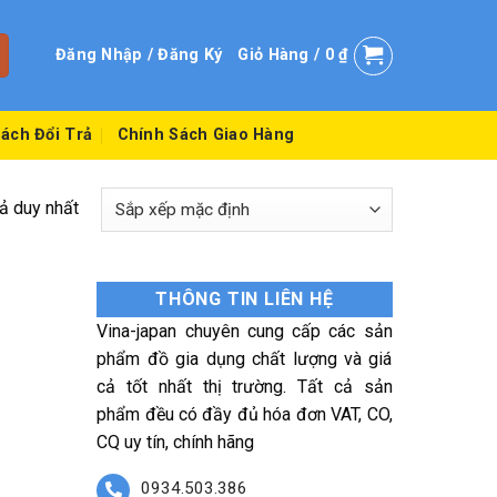
Đăng Nhập / Đăng Ký
Giỏ Hàng /
0
₫
ách Đổi Trả
Chính Sách Giao Hàng
uả duy nhất
THÔNG TIN LIÊN HỆ
Vina-japan chuyên cung cấp các sản
phẩm đồ gia dụng chất lượng và giá
cả tốt nhất thị trường. Tất cả sản
phẩm đều có đầy đủ hóa đơn VAT, CO,
CQ uy tín, chính hãng
0934.503.386