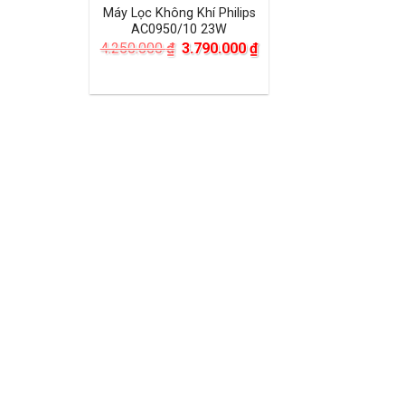
Máy Lọc Không Khí Philips
AC0950/10 23W
Giá
Giá
4.250.000
₫
3.790.000
₫
gốc
hiện
là:
tại
4.250.000 ₫.
là:
3.790.000 ₫.