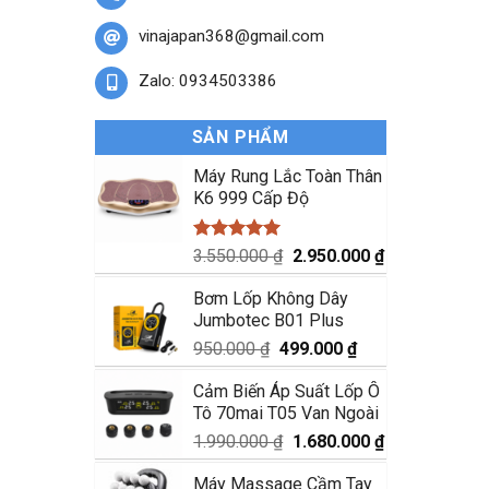
vinajapan368@gmail.com
Zalo: 0934503386
SẢN PHẨM
Máy Rung Lắc Toàn Thân
K6 999 Cấp Độ
Được xếp
Giá
Giá
3.550.000
₫
2.950.000
₫
hạng
5.00
gốc
hiện
5 sao
Bơm Lốp Không Dây
là:
tại
Jumbotec B01 Plus
3.550.000 ₫.
là:
2.950.000 ₫.
Giá
Giá
950.000
₫
499.000
₫
gốc
hiện
Cảm Biến Áp Suất Lốp Ô
là:
tại
Tô 70mai T05 Van Ngoài
950.000 ₫.
là:
499.000 ₫.
Giá
Giá
1.990.000
₫
1.680.000
₫
gốc
hiện
Máy Massage Cầm Tay
là:
tại