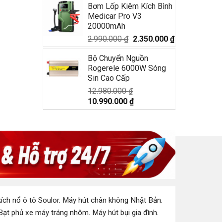
Bơm Lốp Kiêm Kích Bình
là:
tại
Medicar Pro V3
1.750.000 ₫.
là:
20000mAh
1.350.000 ₫.
Giá
Giá
2.990.000
₫
2.350.000
₫
gốc
hiện
Bộ Chuyển Nguồn
là:
tại
Rogerele 6000W Sóng
2.990.000 ₫.
là:
Sin Cao Cấp
2.350.000 ₫.
12.980.000
₫
Giá
Giá
10.990.000
₫
gốc
hiện
là:
tại
12.980.000 ₫.
là:
10.990.000 ₫.
ích nổ ô tô Soulor
.
Máy hút chân không Nhật Bản
.
Bạt phủ xe máy tráng nhôm
.
Máy hút bụi gia đình
.