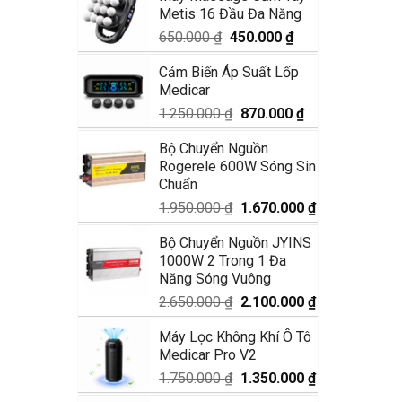
Metis 16 Đầu Đa Năng
1.990.000 ₫.
là:
1.680.000 ₫.
Giá
Giá
650.000
₫
450.000
₫
gốc
hiện
Cảm Biến Áp Suất Lốp
là:
tại
Medicar
650.000 ₫.
là:
450.000 ₫.
Giá
Giá
1.250.000
₫
870.000
₫
gốc
hiện
Bộ Chuyển Nguồn
là:
tại
Rogerele 600W Sóng Sin
1.250.000 ₫.
là:
Chuẩn
870.000 ₫.
Giá
Giá
1.950.000
₫
1.670.000
₫
gốc
hiện
Bộ Chuyển Nguồn JYINS
là:
tại
1000W 2 Trong 1 Đa
1.950.000 ₫.
là:
Năng Sóng Vuông
1.670.000 ₫.
Giá
Giá
2.650.000
₫
2.100.000
₫
gốc
hiện
Máy Lọc Không Khí Ô Tô
là:
tại
Medicar Pro V2
2.650.000 ₫.
là:
2.100.000 ₫.
Giá
Giá
1.750.000
₫
1.350.000
₫
gốc
hiện