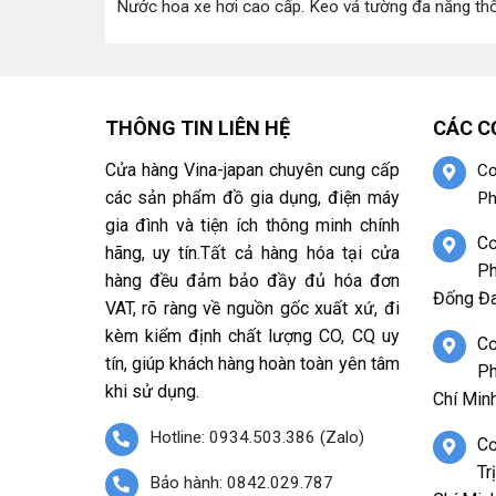
Nước hoa xe hơi cao cấp
.
Keo vá tường đa năng th
THÔNG TIN LIÊN HỆ
CÁC C
Cửa hàng Vina-japan chuyên cung cấp
Cơ
các sản phẩm đồ gia dụng, điện máy
Ph
gia đình và tiện ích thông minh chính
Cơ
hãng, uy tín.Tất cả hàng hóa tại cửa
Ph
hàng đều đảm bảo đầy đủ hóa đơn
Đống Đa
VAT, rõ ràng về nguồn gốc xuất xứ, đi
kèm kiểm định chất lượng CO, CQ uy
Cơ
tín, giúp khách hàng hoàn toàn yên tâm
Ph
khi sử dụng.
Chí Minh
Hotline: 0934.503.386 (Zalo)
Cơ
Tr
Bảo hành: 0842.029.787