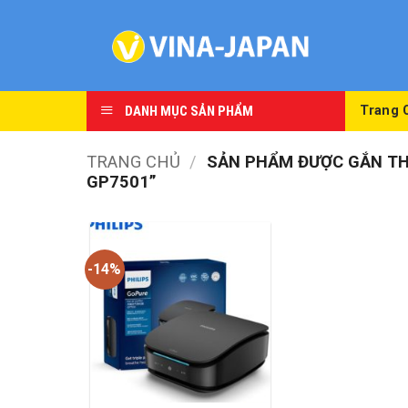
Skip
to
content
DANH MỤC SẢN PHẨM
Trang 
TRANG CHỦ
/
SẢN PHẨM ĐƯỢC GẮN THẺ
GP7501”
-14%