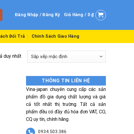
Đăng Nhập / Đăng Ký
Giỏ Hàng /
0
₫
ách Đổi Trả
Chính Sách Giao Hàng
uả duy nhất
THÔNG TIN LIÊN HỆ
Vina-japan chuyên cung cấp các sản
phẩm đồ gia dụng chất lượng và giá
cả tốt nhất thị trường. Tất cả sản
phẩm đều có đầy đủ hóa đơn VAT, CO,
CQ uy tín, chính hãng
0934.503.386