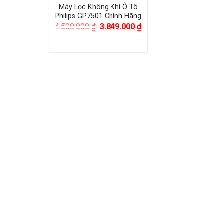
Máy Lọc Không Khí Ô Tô
Philips GP7501 Chính Hãng
Giá
Giá
4.500.000
₫
3.849.000
₫
gốc
hiện
là:
tại
4.500.000 ₫.
là:
3.849.000 ₫.