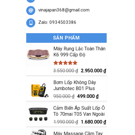
vinajapan368@gmail.com
Zalo: 0934503386
SẢN PHẨM
Máy Rung Lắc Toàn Thân
K6 999 Cấp Độ
Được xếp
Giá
Giá
3.550.000
₫
2.950.000
₫
hạng
5.00
gốc
hiện
5 sao
Bơm Lốp Không Dây
là:
tại
Jumbotec B01 Plus
3.550.000 ₫.
là:
2.950.000 ₫.
Giá
Giá
950.000
₫
499.000
₫
gốc
hiện
Cảm Biến Áp Suất Lốp Ô
là:
tại
Tô 70mai T05 Van Ngoài
950.000 ₫.
là:
499.000 ₫.
Giá
Giá
1.990.000
₫
1.680.000
₫
gốc
hiện
Máy Massage Cầm Tay
là:
tại