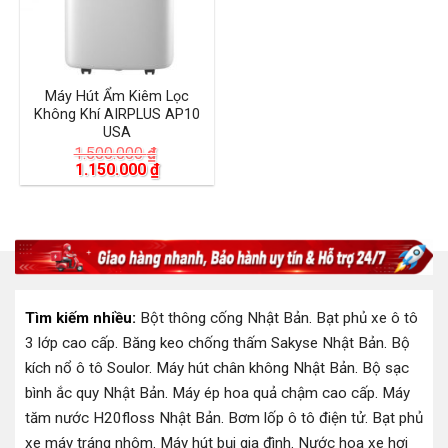
Máy Hút Ẩm Kiêm Lọc
Không Khí AIRPLUS AP10
USA
1.500.000
₫
Giá
Giá
1.150.000
₫
gốc
hiện
là:
tại
1.500.000 ₫.
là:
1.150.000 ₫.
Tìm kiếm nhiều:
Bột thông cống Nhật Bản
.
Bạt phủ xe ô tô
3 lớp cao cấp
.
Băng keo chống thấm Sakyse Nhật Bản
.
Bộ
kích nổ ô tô Soulor
.
Máy hút chân không Nhật Bản
.
Bộ sạc
bình ắc quy Nhật Bản
.
Máy ép hoa quả chậm cao cấp
.
Máy
tăm nước H20floss Nhật Bản
.
Bơm lốp ô tô điện tử
.
Bạt phủ
xe máy tráng nhôm
.
Máy hút bụi gia đình
.
Nước hoa xe hơi