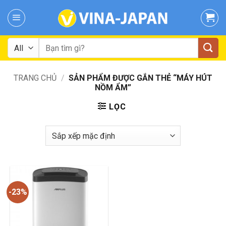
Skip
to
content
Tìm
kiếm:
TRANG CHỦ
/
SẢN PHẨM ĐƯỢC GẮN THẺ “MÁY HÚT
NỒM ẨM”
LỌC
-23%