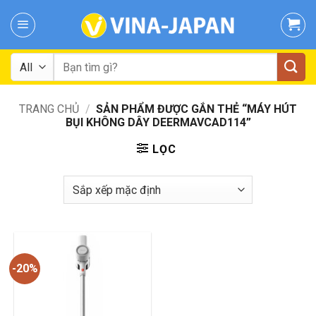
Skip
to
content
Tìm
kiếm:
TRANG CHỦ
/
SẢN PHẨM ĐƯỢC GẮN THẺ “MÁY HÚT
BỤI KHÔNG DÂY DEERMAVCAD114”
LỌC
-20%