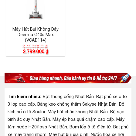
Máy Hút Bụi Không Dây
Deerma G40s Max
(VCAD114)
3.490.000
₫
Giá
Giá
2.799.000
₫
gốc
hiện
là:
tại
3.490.000 ₫.
là:
2.799.000 ₫.
Tìm kiếm nhiều:
Bột thông cống Nhật Bản
.
Bạt phủ xe ô tô
3 lớp cao cấp
.
Băng keo chống thấm Sakyse Nhật Bản
.
Bộ
kích nổ ô tô Soulor
.
Máy hút chân không Nhật Bản
.
Bộ sạc
bình ắc quy Nhật Bản
.
Máy ép hoa quả chậm cao cấp
.
Máy
tăm nước H20floss Nhật Bản
.
Bơm lốp ô tô điện tử
.
Bạt phủ
xe máy tráng nhôm
.
Máy hút bụi gia đình
.
Nước hoa xe hơi