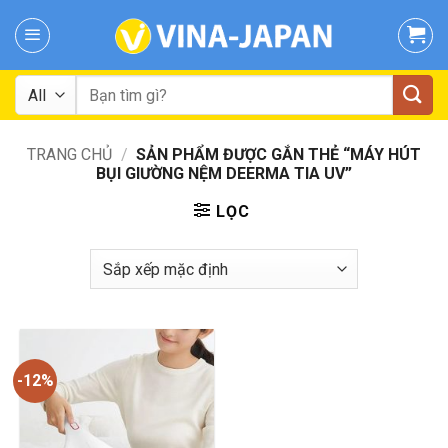
Skip
to
content
Tìm
kiếm:
TRANG CHỦ
/
SẢN PHẨM ĐƯỢC GẮN THẺ “MÁY HÚT
BỤI GIƯỜNG NỆM DEERMA TIA UV”
LỌC
-12%