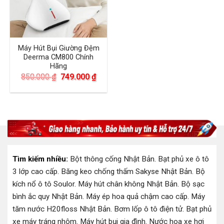
Máy Hút Bụi Giường Đệm
Deerma CM800 Chính
Hãng
Giá
Giá
850.000
₫
749.000
₫
gốc
hiện
là:
tại
850.000 ₫.
là:
749.000 ₫.
Tìm kiếm nhiều:
Bột thông cống Nhật Bản
.
Bạt phủ xe ô tô
3 lớp cao cấp
.
Băng keo chống thấm Sakyse Nhật Bản
.
Bộ
kích nổ ô tô Soulor
.
Máy hút chân không Nhật Bản
.
Bộ sạc
bình ắc quy Nhật Bản
.
Máy ép hoa quả chậm cao cấp
.
Máy
tăm nước H20floss Nhật Bản
.
Bơm lốp ô tô điện tử
.
Bạt phủ
xe máy tráng nhôm
.
Máy hút bụi gia đình
.
Nước hoa xe hơi